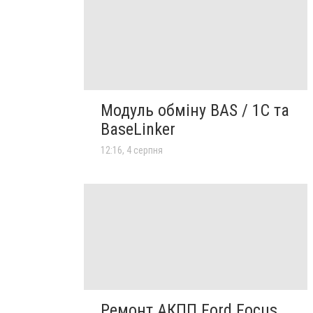
Модуль обміну BAS / 1C та
BaseLinker
12:16, 4 серпня
Ремонт АКПП Ford Focus