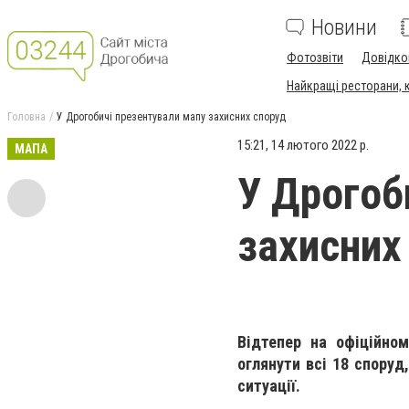
Новини
Фотозвіти
Довідко
Найкращі ресторани, ка
Головна
У Дрогобичі презентували мапу захисних споруд
15:21, 14 лютого 2022 р.
МАПА
У Дрогоб
захисних
Відтепер на офіційном
оглянути всі 18 споруд
ситуації.