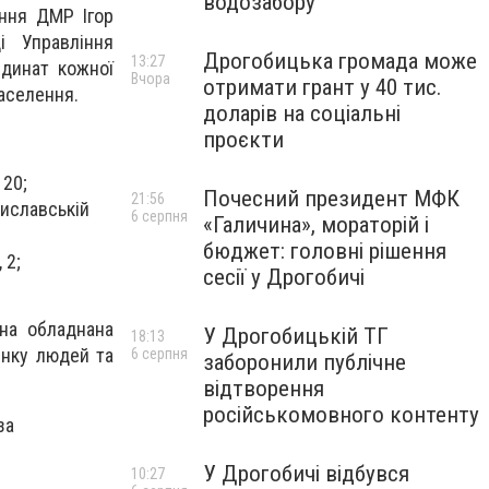
водозабору
ення ДМР Ігор
і Управління
Дрогобицька громада може
13:27
рдинат кожної
Вчора
отримати грант у 40 тис.
населення.
доларів на соціальні
проєкти
120;
Почесний президент МФК
21:56
риславській
6 серпня
«Галичина», мораторій і
бюджет: головні рішення
 2;
сесії у Дрогобичі
она обладнана
У Дрогобицькій ТГ
18:13
инку людей та
6 серпня
заборонили публічне
відтворення
російськомовного контенту
за
У Дрогобичі відбувся
10:27