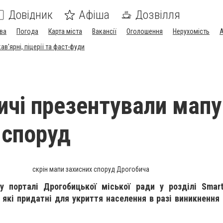
Довідник
Афіша
Дозвілля
ва
Погода
Карта міста
Вакансії
Оголошення
Нерухомість
А
в'ярні, піцерії та фаст-фуди
ичі презентували мапу
 споруд
скрін мапи захисних споруд Дрогобича
у порталі Дрогобицької міської ради у розділі Smar
, які придатні для укриття населення в разі виникнення