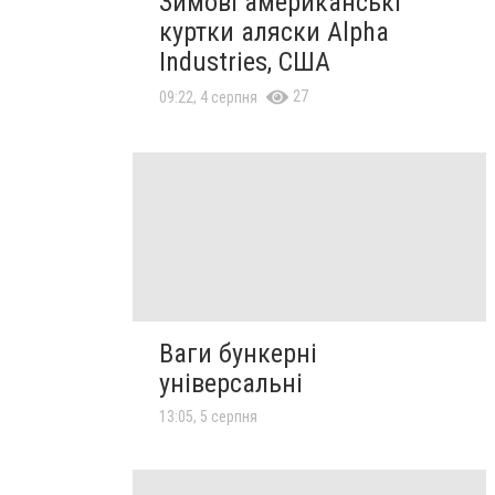
Зимові американські
куртки аляски Alpha
Industries, США
27
09:22, 4 серпня
Ваги бункерні
універсальні
13:05, 5 серпня