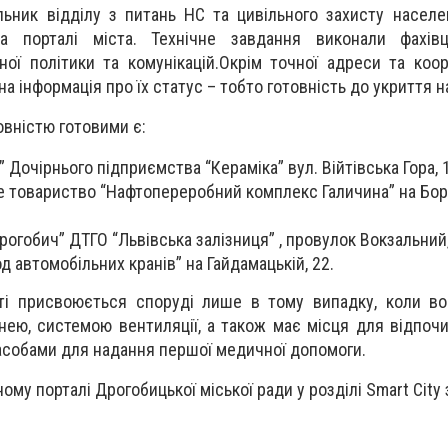
ьник відділу з питань НС та цивільного захисту насел
на порталі міста.
Технічне завдання виконали фахівц
ної політики та комунікацій.
Окрім точної адреси та коо
на інформація про їх статус – тобто готовність до укриття 
овністю готовими є:
Дочірнього підприємства “Кераміка” вул. Війтівська Гора, 
е товариство “Нафтопереробний комплекс Галичина” на Бо
огобич” ДТГО “Львівська залізниця” , провулок Вокзальний,
 автомобільних кранів” на Гайдамацькій, 22.
сті присвоюється споруді лише в тому випадку, коли в
ьнею, системою вентиляції, а також має місця для відпоч
асобами для надання першої медичної допомоги.
ому порталі Дрогобицької міської ради у розділі Smart City 