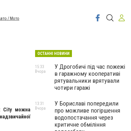
вто / Мото
ОСТАННІ НОВИНИ
У Дрогобичі під час пожежі
15:33
Вчора
в гаражному кооперативі
рятувальники врятували
чотири гаражі
У Бориславі попередили
13:31
Вчора
t City можна
про можливе погіршення
 надзвичайної
водопостачання через
критичне обміління