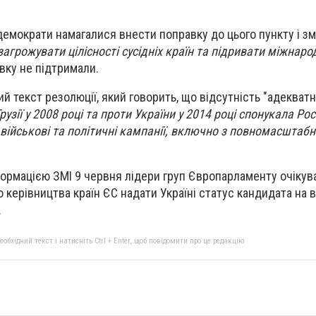
демократи намагалися внести поправку до цього пункту і зм
загрожувати цілісності сусідніх країн та підривати міжнаро
авку не підтримали.
й текст резолюції, який говорить, що відсутність "адекватно
Грузії у 2008 році та проти України у 2014 році спонукала Ро
військові та політичні кампанії, включно з повномасштаб
формацією ЗМІ 9 червня лідери груп Європарламенту очікув
 керівництва країн ЄС надати Україні статус кандидата на 
.
бхідний текст і натисніть Ctrl + Enter, щоб повідомити про це редакцію