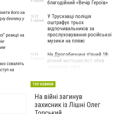
6 серпня
благодійний «Вечір Героїв»
інити його на
У Трускавці поліція
16:22
дну безпеку у
5 серпня
оштрафує трьох
відпочивальників за
прослуховування російської
ї" реакції на
музики на пляжі
сію
ним
На Дрогобиччині п'яний 18-
15:56
5 серпня
річний мотоцикліст збив
ано схвалять
пішохода: обох
вступ на
госпіталізували
ТОП НОВИНИ
На війні загинув
захисник із Лішні Олег
Торський