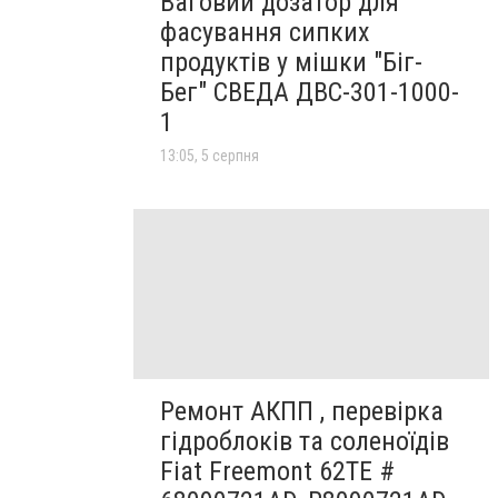
Ваговий дозатор для
фасування сипких
продуктів у мішки "Біг-
Бег" СВЕДА ДВС-301-1000-
1
13:05, 5 серпня
Ремонт АКПП , перевірка
гідроблоків та соленоїдів
Fiat Freemont 62TE #