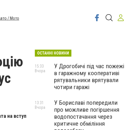
вто / Мото
ОСТАННІ НОВИНИ
юцію
У Дрогобичі під час пожежі
15:33
Вчора
в гаражному кооперативі
ус
рятувальники врятували
чотири гаражі
У Бориславі попередили
13:31
Вчора
про можливе погіршення
та на вступ
водопостачання через
критичне обміління