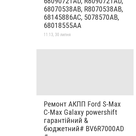
68090721AD, R8090721AD,
68070538AB, R8070538AB,
68145886AC, 5078570AB,
68018555AA
11:13, 30 липня
Ремонт АКПП Ford S-Max
C-Max Galaxy powershift
гарантійний &
бюджетний# BV6R7000AD