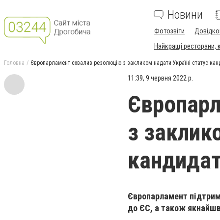
Новини
Фотозвіти
Довідко
Найкращі ресторани, ка
Головна
Європарламент cхвалив резолюцію з закликом надати Україні статус кан
11:39, 9 червня 2022 р.
Європарл
з заклик
кандидат
Європарламент підтрима
до ЄС, а також якнайшв