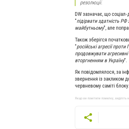
резолюції.
DW зазначає, що соціал-
"
підірвати здатність РФ 
майбутньому
", але попр
Також зберігся початкови
"
російські агресії проти 
продовжувати агресивні 
вторгненням в Україну
".
Як повідомлялося, за ін
звернення із закликом до
червневому саміті блоку
Якщо ви помітили помилку, виділіть нео