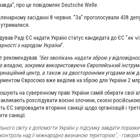
авда", про це повідомляє Deutsche Welle.
ленарному засіданні 8 червня. "За" проголосували 438 депу
- утрималися.
вав Раді ЄС надати Україні статус кандидата до ЄС "
як чі
арності з народом України
".
нт рекомендував
"без зволікань надати зброю у відповіднос
ю владою, зокрема використовуючи Європейський інструм
динаційний центр, а також за двосторонніми угодами між 
трументом Євросоюз вже виділив на зброю для України 2 мл
олошують на суверенному праві України самій обирати свої а
закликають розслідувати воєнні злочини, скоєні російською
ть ЄС запровадити вторинні санкції щодо організацій і третіх
ти санкції.
льного світу є допомогти Україні у підсумку завдати поразк
контроль над її міжнародно визнаною територією", - говорит