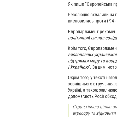
Як пише "Європейська пр
Резолюцію схвалили на п
висловились проти і 94 
Європарламент рекоменду
політичний сигнал солід
Крім того, Європарламе
висловлених українсько
підтримки миру та коор
і Україною
". За цим інс
Окрім того, у тексті наг
зовнішнього втручання, 
Україні, а також закликаю
допомагають Росії обходи
Стратегічною ціллю ві
агресору та відновити 