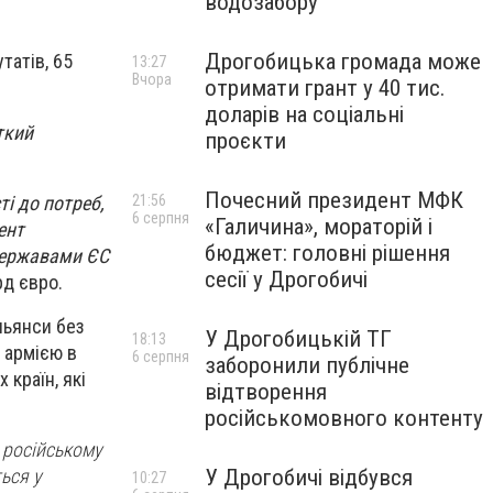
водозабору
Дрогобицька громада може
татів, 65
13:27
Вчора
отримати грант у 40 тис.
доларів на соціальні
ткий
проєкти
Почесний президент МФК
ті до потреб,
21:56
6 серпня
«Галичина», мораторій і
ент
бюджет: головні рішення
державами ЄС
сесії у Дрогобичі
рд євро.
льянси без
У Дрогобицькій ТГ
18:13
 армією в
6 серпня
заборонили публічне
 країн, які
відтворення
російськомовного контенту
и російському
У Дрогобичі відбувся
ься у
10:27