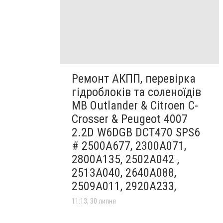
Ремонт АКПП, перевірка
гідроблоків та соленоїдів
MB Outlander & Citroen C-
Crosser & Peugeot 4007
2.2D W6DGB DCT470 SPS6
# 2500A677, 2300A071,
2800A135, 2502A042 ,
2513A040, 2640A088,
2509A011, 2920A233,
11:13, 30 липня