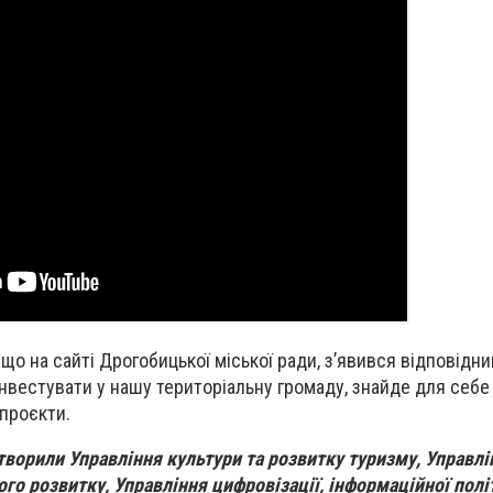
 що на сайті Дрогобицької міської ради, з’явився відповідни
інвестувати у нашу територіальну громаду, знайде для себ
 проєкти.
творили Управління культури та розвитку туризму, Управлі
ого розвитку, Управління цифровізації, інформаційної полі