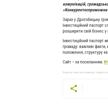
комунікацій, громадськ
«Конкурентоспроможна е
Зараз у Дрогобицьку гро
Інвестиційний паспорт сл
розширити свій бізнес у 
Інвестиційний паспорт м
громаду: важливі факти, 
положення, структуру еко
Сайт – за посиланням:
ht
Якщо ви помітили помилку, виділіть нео