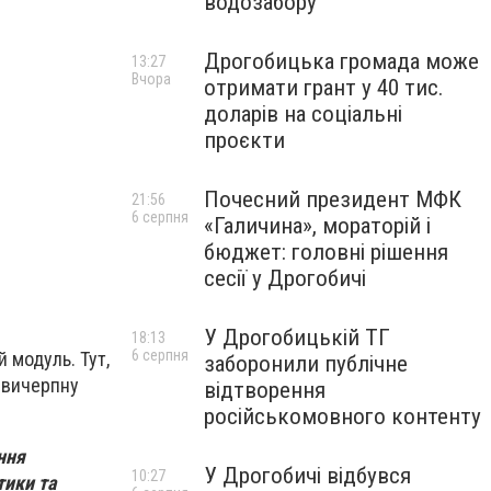
водозабору
Дрогобицька громада може
13:27
Вчора
отримати грант у 40 тис.
доларів на соціальні
проєкти
Почесний президент МФК
21:56
6 серпня
«Галичина», мораторій і
бюджет: головні рішення
сесії у Дрогобичі
У Дрогобицькій ТГ
18:13
6 серпня
й модуль. Тут,
заборонили публічне
е вичерпну
відтворення
російськомовного контенту
ння
У Дрогобичі відбувся
10:27
тики та