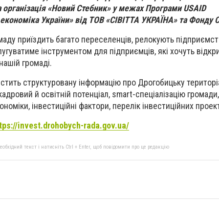
а організація «Новий Стебник» у межах Програми USAID
кономіка України» від ТОВ «СІВІТТА УКРАЇНА» та Фонду С
маду приїздить багато переселенців, релокують підприємст
угуватиме інструментом для підприємців, які хочуть відкри
нашій громаді.
істить структуровану інформацію про Дрогобицьку територі
кадровий й освітній потенціал, smart-спеціалізацію громади
номіки, інвестиційні фактори, перелік інвестиційних проект
tps://invest.drohobych-rada.gov.ua/
бхідний текст і натисніть Ctrl + Enter, щоб повідомити про це редакцію