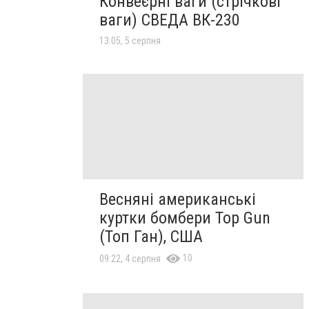
Конвеєрні ваги (стрічкові
ваги) СВЕДА ВК-230
13:05, 5 серпня
Весняні американські
куртки бомбери Top Gun
(Топ Ган), США
10
09:22, 4 серпня