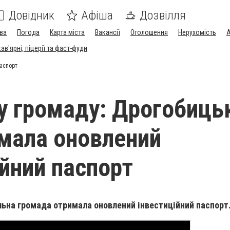
Довідник
Афіша
Дозвілля
ва
Погода
Карта міста
Вакансії
Оголошення
Нерухомість
А
в'ярні, піцерії та фаст-фуди
паспорт
 у громаду: Дрогобиць
мала оновлений
ійний паспорт
ьна громада отримала оновлений інвестиційний паспорт