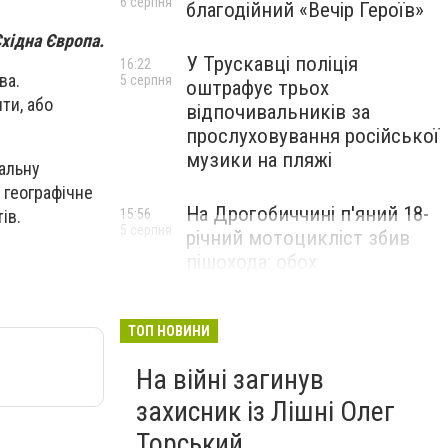
6 серпня
благодійний «Вечір Героїв»
хідна Європа.
У Трускавці поліція
16:22
ва.
5 серпня
оштрафує трьох
ти, або
відпочивальників за
прослуховування російської
музики на пляжі
альну
, географічне
На Дрогобиччині п'яний 18-
ів.
15:56
5 серпня
річний мотоцикліст збив
пішохода: обох
госпіталізували
ТОП НОВИНИ
На війні загинув
захисник із Лішні Олег
Торський