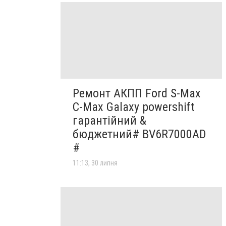
Ремонт АКПП Ford S-Max
C-Max Galaxy powershift
гарантійний &
бюджетний# BV6R7000AD
#
11:13, 30 липня