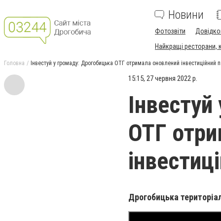
Новини
Фотозвіти
Довідко
Найкращі ресторани, ка
Головна
Інвестуй у громаду: Дрогобицька ОТГ отримала оновлений інвестиційний 
15:15, 27 червня 2022 р.
Інвестуй
ОТГ отри
інвестиц
Дрогобицька територіал