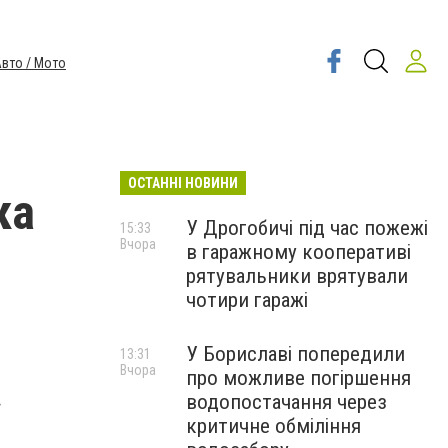
вто / Мото
ОСТАННІ НОВИНИ
ка
У Дрогобичі під час пожежі
15:33
Вчора
в гаражному кооперативі
рятувальники врятували
чотири гаражі
У Бориславі попередили
13:31
Вчора
про можливе погіршення
.
водопостачання через
критичне обміління