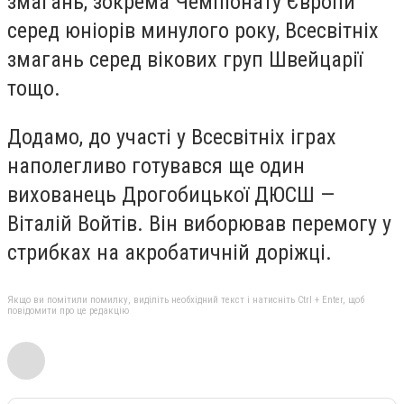
змагань, зокрема Чемпіонату Європи
серед юніорів минулого року, Всесвітніх
змагань серед вікових груп Швейцарії
тощо.
Додамо, до участі у Всесвітніх іграх
наполегливо готувався ще один
вихованець Дрогобицької ДЮСШ —
Віталій Войтів. Він виборював перемогу у
стрибках на акробатичній доріжці.
Якщо ви помітили помилку, виділіть необхідний текст і натисніть Ctrl + Enter, щоб
повідомити про це редакцію