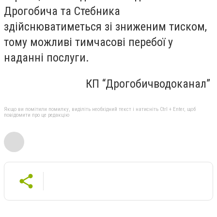
Дрогобича та Стебника
здійснюватиметься зі зниженим тиском,
тому можливі тимчасові перебої у
наданні послуги.
КП “Дрогобичводоканал”
Якщо ви помітили помилку, виділіть необхідний текст і натисніть Ctrl + Enter, щоб
повідомити про це редакцію