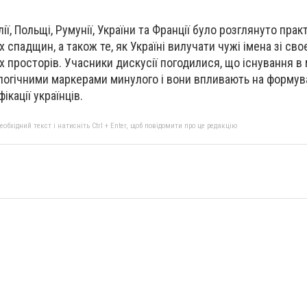
лії, Польщі, Румунії, України та Франції було розглянуто прак
спадщин, а також те, як Україні вилучати чужі імена зі своє
просторів. Учасники дискусії погодилися, що існування в м
ологічними маркерами минулого і вони впливають на форму
ікації українців.
бхідний текст і натисніть Ctrl + Enter, щоб повідомити про це редакцію