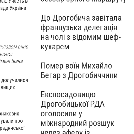
ак. Участь в
Ради України
До Дрогобича завітала
французька делегація
на чолі з відомим шеф-
кухарем
икладом вчив
альної
мені Івана
Помер воїн Михайло
Бегар з Дрогобиччини
ії долучилися
и вищих
Експосадовицю
Дрогобицької РДА
оголосили у
знакових
тували про
міжнародний розшук
-радянської
через аферу із