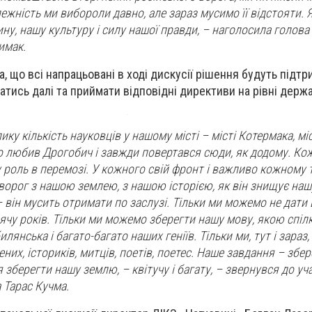
алежність ми вибороли давно, але зараз мусимо її відстояти. 
ну, нашу культуру і силу нашої правди
, – наголосила голова
имак.
 що всі напрацьовані в ході дискусії рішення будуть підтр
атись далі та приймати відповідні директиви на рівні держ
ику кількість науковців у нашому місті – місті Котермака, міс
о любив Дрогобич і завжди повертався сюди, як додому. Кож
роль в перемозі. У кожного свій фронт і важливо кожному 
 ворог з нашою землею, з нашою історією, як він знищує наш
– він мусить отримати по заслузі. Тільки ми можемо не дати
сячу років. Тільки ми можемо зберегти нашу мову, якою спіл
лянська і багато-багато наших геніїв. Тільки ми, тут і зараз
них, істориків, митців, поетів, поетес. Наше завдання – збер
 зберегти нашу землю, – квітучу і багату
, – звернувся до уч
 Тарас Кучма.