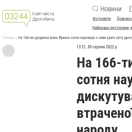
Новини
Фотозвіти
Довідко
Найкращі ресторани, ка
Головна
На 166-тих уродинах Івана Франка сотня науковців з семи країн світу дис
13:21, 30 серпня 2022 р.
На 166-т
сотня нау
дискутув
втрачено
народу