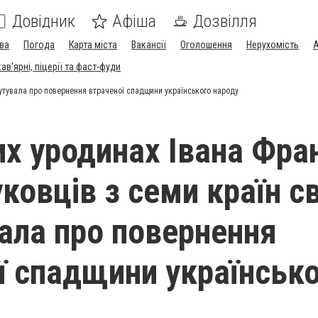
Довідник
Афіша
Дозвілля
ва
Погода
Карта міста
Вакансії
Оголошення
Нерухомість
А
в'ярні, піцерії та фаст-фуди
кутувала про повернення втраченої спадщини українського народу
их уродинах Івана Фра
ковців з семи країн св
ала про повернення
ї спадщини українськ