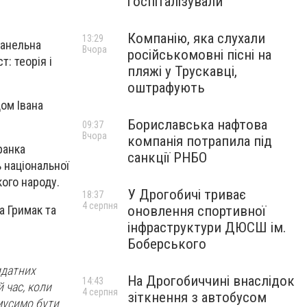
госпіталізували
Компанію, яка слухали
13:29
панельна
Вчора
російськомовні пісні на
: теорія і
пляжі у Трускавці,
оштрафують
ом Івана
Бориславська нафтова
09:37
Вчора
компанія потрапила під
ранка
санкції РНБО
 національної
кого народу.
У Дрогобичі триває
18:37
4 серпня
а Гримак та
оновлення спортивної
інфраструктури ДЮСШ ім.
Боберського
идатних
На Дрогобиччині внаслідок
14:43
й час, коли
4 серпня
зіткнення з автобусом
мусимо бути