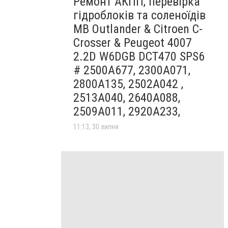
Ремонт АКПП, перевірка
гідроблоків та соленоїдів
MB Outlander & Citroen C-
Crosser & Peugeot 4007
2.2D W6DGB DCT470 SPS6
# 2500A677, 2300A071,
2800A135, 2502A042 ,
2513A040, 2640A088,
2509A011, 2920A233,
11:13, 30 липня