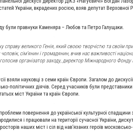
панельної дискусії директор ДІКЗ «Нагуєвичі» Богдан Лазор
статей України, вкрадених росією, взяв депутат Верховної 
ду були правнуки Каменяра – Любов та Петро Галущаки.
 справу великого Генія, який своєю творчістю та своїм пр
и чоловік, сім’янин і громадянин, вчив нас важливості націон
аголосив організатор заходу, директор Міжнародного Фонду і
сії взяли науковці з семи країн Європи. Загалом до дискус
сько-політичних діячів. Серед учасників були представник
гатьох міст України та країн Європи.
проблеми повернення до української культурної спадщини 
ародилися і працювали на території сучасної України, диску
осторів наших міст і сіл від нав’язаних героїв московсько