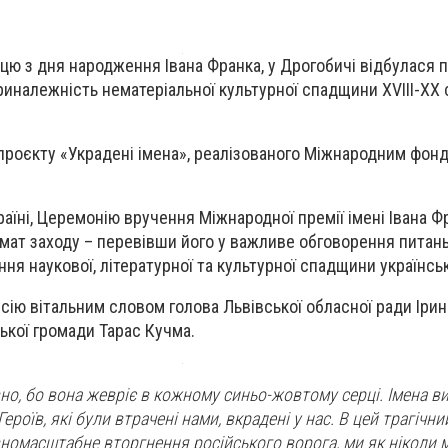
ицю з дня народження Івана Франка, у Дрогобичі відбулася 
иналежність нематеріальної культурної спадщини ХVІІІ-ХХ ст
 проєкту «Украдені імена», реалізованого Міжнародним фонд
країні, Церемонію вручення Міжнародної премії імені Івана Ф
рмат заходу – перевівши його у важливе обговорення питань
ння наукової, літературної та культурної спадщини українсь
сію вітальним словом голова Львівської обласної ради Ірин
ької громади Тарас Кучма.
вно, бо вона жевріє в кожному синьо-жовтому серці. Імена в
ероїв, які були втрачені нами, вкрадені у нас. В цей трагічни
номасштабне вторгнення російського ворога, ми як ніколи 