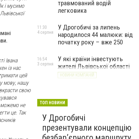
травмований водій
Як і мусимо
легковика
 Львівської
У Дрогобичі за липень
11:30
имані
4 серпня
народилося 44 малюки: від
ави.
початку року – вже 250
У які країни інвестують
16:54
ті Івана
3 серпня
жителі Львівської області
ен із нас
тримати цей
НОВИНИ КОМПАНІЙ
у мову, нашу
 вкрасти свою
кувався
ТОП НОВИНИ
, можемо не
егти це. Так
У Дрогобичі
асників
презентували концепцію
безбар’єрного маршруту