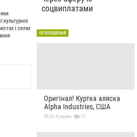
соцвиплатами
тики
ї культурної
істах і селах
ОГОЛОШЕННЯ
вання
Оригінал! Куртка аляска
Alpha Industries, США
17
09:22, 4 серпня