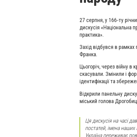
27 серпня, у 166-ту річн
дискусія «Національна пр
практика».
Захід відбувся в рамках
Франка.
Цьогоріч, через війну в 
скасували. Змінили і фо
ідентифікації та збереже
Відкрили панельну диску
міський голова Дрогобиц
Ця дискусія на часі да
постатей, імена наших Г
Україна переживає пов