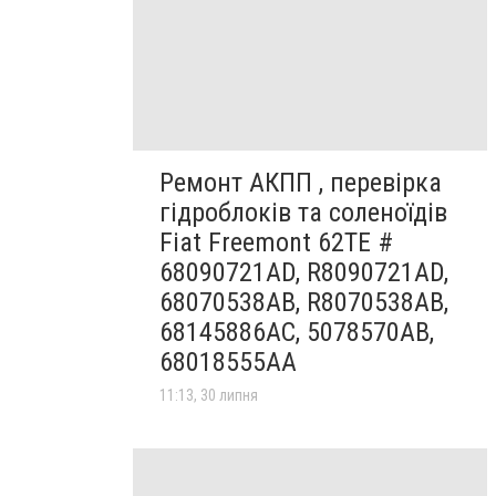
Ремонт АКПП , перевірка
гідроблоків та соленоїдів
Fiat Freemont 62TE #
68090721AD, R8090721AD,
68070538AB, R8070538AB,
68145886AC, 5078570AB,
68018555AA
11:13, 30 липня