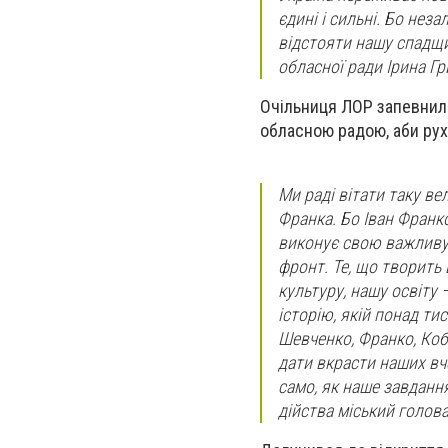
єдині і сильні. Бо нез
відстояти нашу спадщи
обласної ради Ірина Гр
Очільниця ЛОР запевнила,
обласною радою, аби рух
Ми раді вітати таку вел
Франка. Бо Іван Франк
виконує свою важливу 
фронт. Те, що творить
культуру, нашу освіту 
історію, якій понад ти
Шевченко, Франко, Коби
дати вкрасти наших вче
само, як наше завдання
дійства міський голова