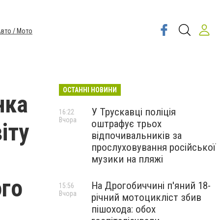
вто / Мото
ОСТАННІ НОВИНИ
нка
У Трускавці поліція
16:22
Вчора
оштрафує трьох
іту
відпочивальників за
прослуховування російської
музики на пляжі
ого
На Дрогобиччині п'яний 18-
15:56
Вчора
річний мотоцикліст збив
пішохода: обох