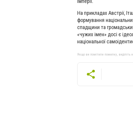
імперії.
На прикладах Австрії, Іта
формування національних 
спадщини та громадських 
«чужих імен» досі є іде
національної самоідентиф
Якщо ви помітили помилку, виділіть нео