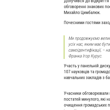
Долучився до відкриття 
обговоренні знакових по
Михайло Цимбалюк.
Почесними гостями захо
Ми продовжуємо велику
усіх нас, яким має бут
самоідентифікації
, – н
Франка Ігор Курус.
Участь у панельній диску
107 науковців та громад
навчальних закладів з ба
Учасники обговорювали 
постатей минулого, які н
очищення громадських пр