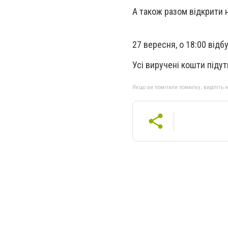
А також разом відкрити 
27 вересня, о 18:00 відб
Усі виручені кошти піду
Якщо ви помітили помилку, виділіть нео