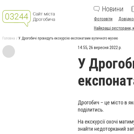
Новини
Фотозвіти
Довідко
Найкращі ресторани, ка
Головна
У Дрогобичі проведуть екскурсію експонатами вуличного музею
14:55, 26 вересня 2022 р.
У Дрогоб
експонат
Дрогобич – це місто в я
поділитись.⠀
На екскурсії охочі матим
знайти недоторканий зап