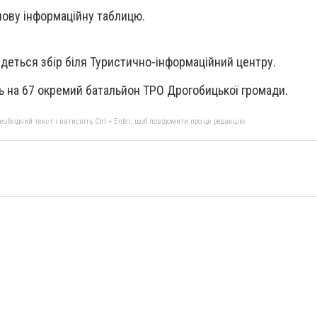
нову інформаційну таблицю.
удеться збір біля Туристично-інформаційний центру.
ть на 67 окремий батальйон ТРО Дрогобицької громади.
бхідний текст і натисніть Ctrl + Enter, щоб повідомити про це редакцію