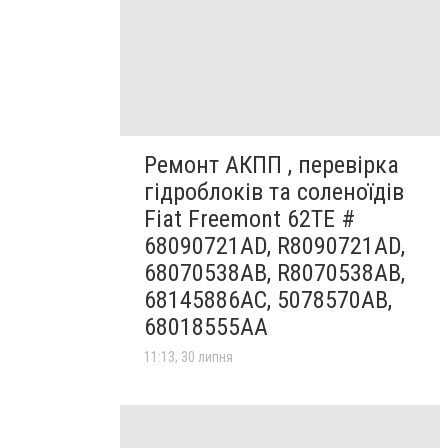
Ремонт АКПП , перевірка
гідроблоків та соленоїдів
Fiat Freemont 62TE #
68090721AD, R8090721AD,
68070538AB, R8070538AB,
68145886AC, 5078570AB,
68018555AA
11:13, 30 липня