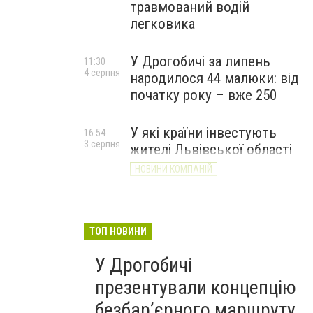
травмований водій
легковика
У Дрогобичі за липень
11:30
4 серпня
народилося 44 малюки: від
початку року – вже 250
У які країни інвестують
16:54
3 серпня
жителі Львівської області
НОВИНИ КОМПАНІЙ
ТОП НОВИНИ
У Дрогобичі
презентували концепцію
безбар’єрного маршруту