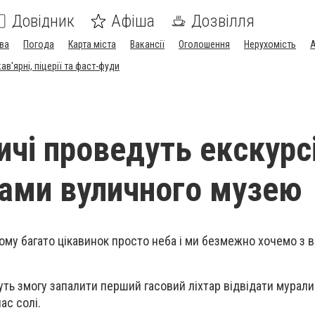
Довідник
Афіша
Дозвілля
ва
Погода
Карта міста
Вакансії
Оголошення
Нерухомість
А
в'ярні, піцерії та фаст-фуди
ичі проведуть екскурс
ами вуличного музею
кому багато цікавинок просто неба і ми безмежно хочемо з 
уть змогу запалити перший гасовий ліхтар відвідати мурали 
ас солі.