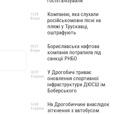
госпіталізували
Компанію, яка слухали
13:29
Вчора
російськомовні пісні на
пляжі у Трускавці,
оштрафують
Бориславська нафтова
09:37
Вчора
компанія потрапила під
санкції РНБО
У Дрогобичі триває
18:37
4 серпня
оновлення спортивної
інфраструктури ДЮСШ ім.
Боберського
На Дрогобиччині внаслідок
14:43
4 серпня
зіткнення з автобусом