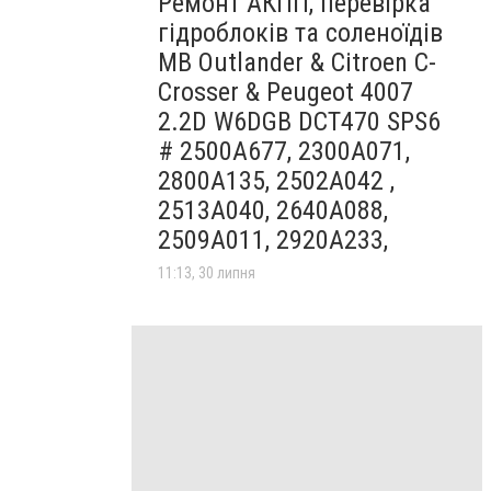
Ремонт АКПП, перевірка
гідроблоків та соленоїдів
MB Outlander & Citroen C-
Crosser & Peugeot 4007
2.2D W6DGB DCT470 SPS6
# 2500A677, 2300A071,
2800A135, 2502A042 ,
2513A040, 2640A088,
2509A011, 2920A233,
11:13, 30 липня