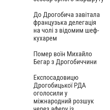
До Дрогобича завітала
французька делегація
на чолі з відомим шеф-
кухарем
Помер воїн Михайло
Бегар з Дрогобиччини
Експосадовицю
Дрогобицької РДА
оголосили у
міжнародний розшук
через аферу із