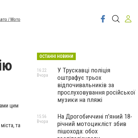
вто / Мото
ОСТАННІ НОВИНИ
ію
У Трускавці поліція
16:22
Вчора
оштрафує трьох
відпочивальників за
прослуховування російської
музики на пляжі
вами цим
На Дрогобиччині п'яний 18-
15:56
Вчора
річний мотоцикліст збив
міста, та
пішохода: обох