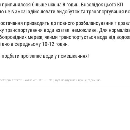
припинялося більше ніж на 8 годин. Внаслідок цього КП
о не в змозі здійснювати видобуток та транспортування во
постачання призводять до повного розбалансування гідравл
ку транспортування води взагалі неможливе. Для нормаліза
убопровідних мереж, якими транспортується вода від водоз
хідно в середньому 10-12 годин.
 подбати про запас води у помешканнях!
бхідний текст і натисніть Ctrl + Enter, щоб повідомити про це редакцію