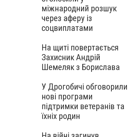
міжнародний розшук
через аферу із
соцвиплатами
На щиті повертається
Захисник Андрій
Шемеляк з Борислава
У Дрогобичі обговорили
нові програми
підтримки ветеранів та
їхніх родин
На війні загинув