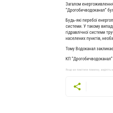
Загалом енергоживлення 
“Дрогобичводоканал” бул
Будь-які перебої енерго
системи. У такому випад
гідравлічної системи тр
населених пунктів, необ
Тому Водоканал закликає
КП “Дрогобичводоканал”
Якщо ви помітили помилку, виділіть нео