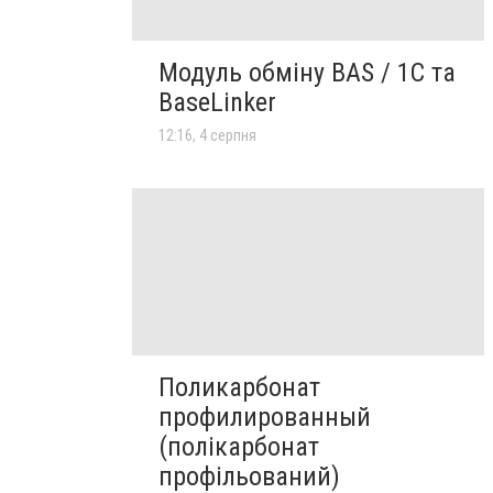
Модуль обміну BAS / 1C та
BaseLinker
12:16, 4 серпня
Поликарбонат
профилированный
(полікарбонат
профільований)