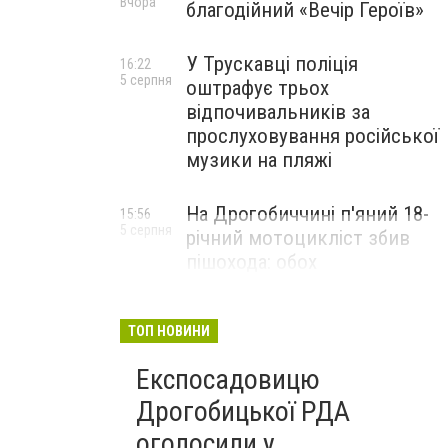
Вчора
благодійний «Вечір Героїв»
У Трускавці поліція
16:22
5 серпня
оштрафує трьох
відпочивальників за
прослуховування російської
музики на пляжі
На Дрогобиччині п'яний 18-
15:56
5 серпня
річний мотоцикліст збив
пішохода: обох
госпіталізували
ТОП НОВИНИ
Експосадовицю
Дрогобицької РДА
оголосили у