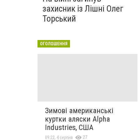
захисник із Лішні Олег
Торський
ОГОЛОШЕННЯ
Зимові американські
куртки аляски Alpha
Industries, США
27
09:22, 4 серпня