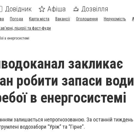
Довідник
Афіша
Дозвілля
ва
Погода
Карта міста
Вакансії
Оголошення
Нерухомість
А
в'ярні, піцерії та фаст-фуди
ої в енергосистемі
водоканал закликає
ан робити запаси води
ребої в енергосистемі
чанням залишається непрогнозованою. За останній тиждень
румлені водозабори “Уріж” та “Гірне”.