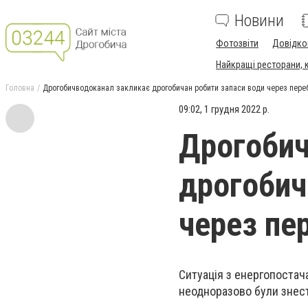
Новини
Фотозвіти
Довідко
Найкращі ресторани, ка
Головна
Дрогобичводоканал закликає дрогобичан робити запаси води через переб
09:02, 1 грудня 2022 р.
Дрогобич
дрогобич
через пе
Ситуація з енергопоста
неодноразово були знест