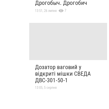
Дрогобыч. Дрогобич
7
13:51, 26 липня
Дозатор ваговий у
відкриті мішки СВЕДА
ДВС-301-50-1
13:05, 5 серпня