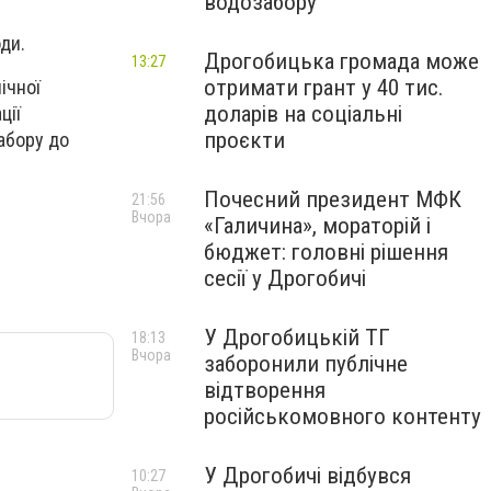
водозабору
ди.
Дрогобицька громада може
13:27
отримати грант у 40 тис.
ічної
доларів на соціальні
ції
проєкти
абору до
Почесний президент МФК
21:56
Вчора
«Галичина», мораторій і
бюджет: головні рішення
сесії у Дрогобичі
У Дрогобицькій ТГ
18:13
Вчора
заборонили публічне
відтворення
російськомовного контенту
У Дрогобичі відбувся
10:27