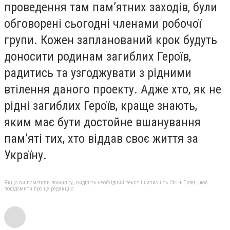
проведення там пам’ятних заходів, були
обговорені сьогодні членами робочої
групи. Кожен запланований крок будуть
доносити родинам загиблих Героїв,
радитись та узгоджувати з рідними
втілення даного проекту. Адже хто, як не
рідні загиблих Героїв, краще знають,
яким має бути достойне вшанування
пам’яті тих, хто віддав своє життя за
Україну.
Якщо ви помітили помилку, виділіть необхідний текст і натисніть Ctrl + Enter, щоб
повідомити про це редакцію