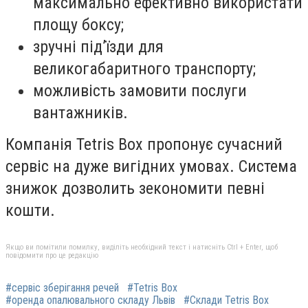
максимально ефективно використати
площу боксу;
зручні під’їзди для
великогабаритного транспорту;
можливість замовити послуги
вантажників.
Компанія Tetris Box пропонує сучасний
сервіс на дуже вигідних умовах. Система
знижок дозволить зекономити певні
кошти.
Якщо ви помітили помилку, виділіть необхідний текст і натисніть Ctrl + Enter, щоб
повідомити про це редакцію
#сервіс зберігання речей
#Tetris Box
#оренда опалювального складу Львів
#Склади Tetris Box