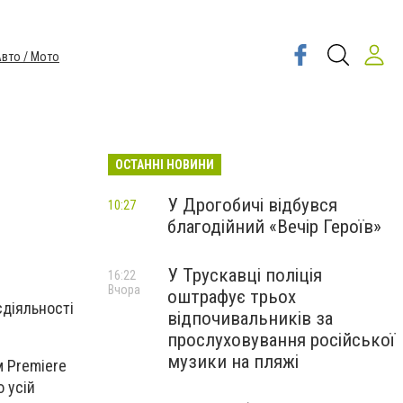
вто / Мото
ОСТАННІ НОВИНИ
У Дрогобичі відбувся
10:27
благодійний «Вечір Героїв»
У Трускавці поліція
16:22
Вчора
оштрафує трьох
єдіяльності
відпочивальників за
прослуховування російської
музики на пляжі
м Premiere
о усій