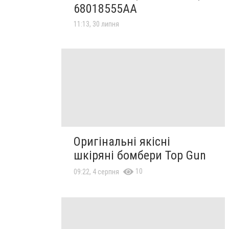
68018555AA
11:13, 30 липня
Оригінальні якісні
шкіряні бомбери Top Gun
10
09:22, 4 серпня