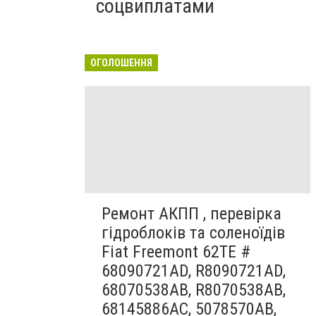
соцвиплатами
ОГОЛОШЕННЯ
Ремонт АКПП , перевірка
гідроблоків та соленоїдів
Fiat Freemont 62TE #
68090721AD, R8090721AD,
68070538AB, R8070538AB,
68145886AC, 5078570AB,