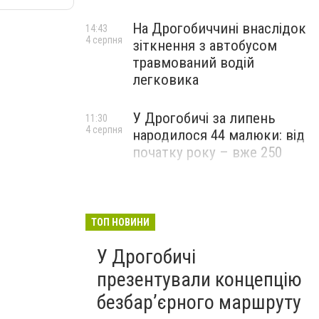
На Дрогобиччині внаслідок
14:43
4 серпня
зіткнення з автобусом
травмований водій
легковика
У Дрогобичі за липень
11:30
4 серпня
народилося 44 малюки: від
початку року – вже 250
ТОП НОВИНИ
У Дрогобичі
презентували концепцію
безбар’єрного маршруту