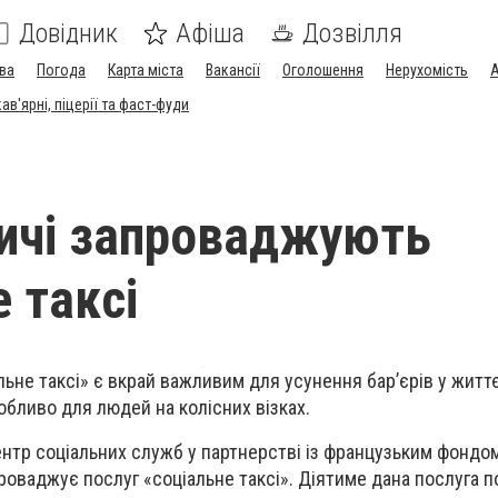
Довідник
Афіша
Дозвілля
ва
Погода
Карта міста
Вакансії
Оголошення
Нерухомість
А
в'ярні, піцерії та фаст-фуди
ичі запроваджують
 таксі
льне таксі» є вкрай важливим для усунення бар’єрів у житт
обливо для людей на колісних візках.
нтр соціальних служб у партнерстві із французьким фондо
проваджує послуг «соціальне таксі». Діятиме дана послуга п