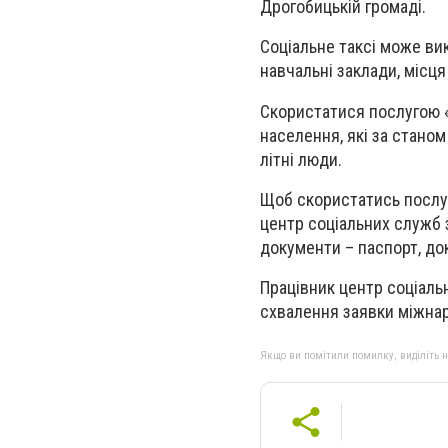
Дрогобицькій громаді.
Соціальне таксі може вик
навчальні заклади, місця
Скористатися послугою «
населення, які за стано
літні люди.
Щоб скористатись послуг
центр соціальних служб з
документи – паспорт, до
Працівник центр соціаль
схвалення заявки міжнар
Якщо ви помітили помилку, виділіть нео