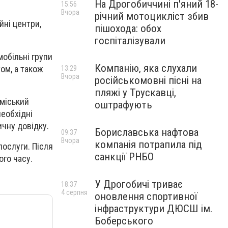
На Дрогобиччині п'яний 18-
15:56
Вчора
річний мотоцикліст збив
йні центри,
пішохода: обох
госпіталізували
обільні групи
Компанію, яка слухали
ом, а також
13:29
Вчора
російськомовні пісні на
пляжі у Трускавці,
 міський
оштрафують
необхідні
ичну довідку.
Бориславська нафтова
09:37
Вчора
компанія потрапила під
ослуги. Після
санкції РНБО
го часу.
У Дрогобичі триває
18:37
4 серпня
оновлення спортивної
інфраструктури ДЮСШ ім.
Боберського