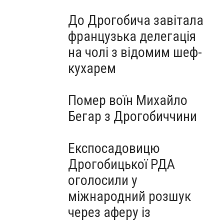
До Дрогобича завітала
французька делегація
на чолі з відомим шеф-
кухарем
Помер воїн Михайло
Бегар з Дрогобиччини
Експосадовицю
Дрогобицької РДА
оголосили у
міжнародний розшук
через аферу із