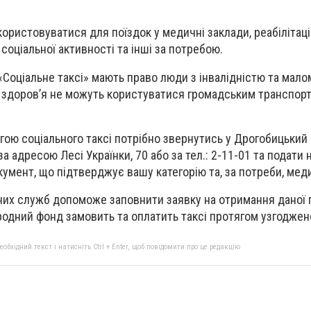
ористовуватися для поїздок у медичні заклади, реабілітаці
 соціальної активності та інші за потребою.
Соціальне таксі» мають право люди з інвалідністю та малом
м здоров’я не можуть користуватися громадським транспорт
ою соціального таксі потрібно звернутись у Дрогобицький
а адресою Лесі Українки, 70 або за тел.: 2-11-01 та подати 
кумент, що підтверджує вашу категорію та, за потреби, мед
них служб допоможе заповнити заявку на отримання даної п
одний фонд замовить та оплатить таксі протягом узгоджено
бхідний текст і натисніть Ctrl + Enter, щоб повідомити про це редакцію