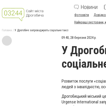
Новини
Фотозвіти
Довідко
Найкращі ресторани, ка
Головна
У Дрогобичі запроваджують соціальне таксі
09:40, 28 березня 2024 р.
У Дрогоб
соціальне
Розвиток послуги «соціа
людей з інвалідністю, ос
Дрогобицький міський це
Urgense International за