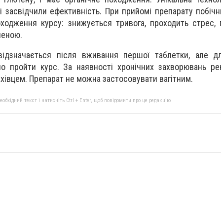
кі засвідчили ефективність. При прийомі препарату побічн
оходження курсу: знижується тривога, проходить стрес,
неною.
відзначається після вживання першої таблетки, але д
но пройти курс. За наявності хронічних захворювань р
хівцем. Препарат не можна застосовувати вагітним.
бхідний текст і натисніть Ctrl + Enter, щоб повідомити про це редакцію