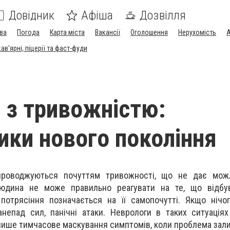
Довідник
Афіша
Дозвілля
ва
Погода
Карта міста
Вакансії
Оголошення
Нерухомість
А
в'ярні, піцерії та фаст-фуди
 з тривожністю:
тики нового покоління
проводжуються почуттям тривожності, що не дає мож
юдина не може правильно реагувати на те, що відбув
потрясіння позначається на її самопочутті. Якщо нічо
анепад сил, панічні атаки. Неврологи в таких ситуація
 лише тимчасове маскування симптомів, коли проблема зал