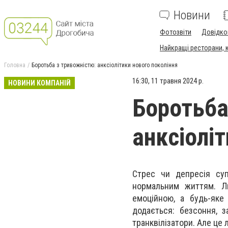
Новини
Фотозвіти
Довідко
Найкращі ресторани, ка
Головна
Боротьба з тривожністю: анксіолітики нового покоління
16:30, 11 травня 2024 р.
НОВИНИ КОМПАНІЙ
Боротьба
анксіолі
Стрес чи депресія су
нормальним життям. Л
емоційною, а будь-яке 
додається: безсоння, з
транквілізатори. Але це