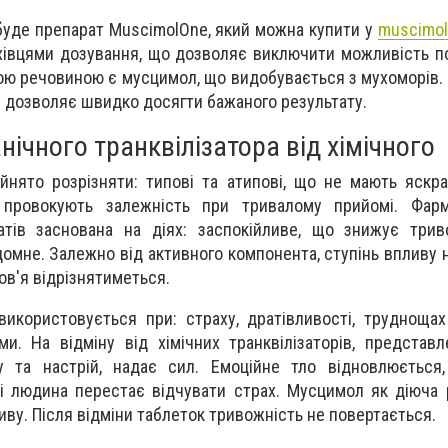
буде препарат MuscimolOne, який можна купити у
muscimol
хівцями дозування, що дозволяє виключити можливість п
ою речовиною є мусцимол, що видобувається з мухоморів.
і дозволяє швидко досягти бажаного результату.
анічного транквілізатора від хімічного
ийнято розрізняти: типові та атипові, що не мають яскр
е провокують залежність при тривалому прийомі. Фарм
атів заснована на діях: заспокійливе, що знижує триво
мне. Залежно від активного компонента, ступінь впливу н
ов'я відрізнятиметься.
икористовується при: страху, дратівливості, труднощах
ми. На відміну від хімічних транквілізаторів, представ
 та настрій, надає сил. Емоційне тло відновлюється,
і людина перестає відчувати страх. Мусцимол як діюча
ву. Після відміни таблеток тривожність не повертається.