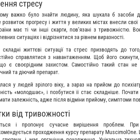
ення стресу
 тому важко було знайти людину, яка шукала б засоби 
е розвиток прогресу і життя у великих містах внесли свої 
аїни має ті чи інші скарги, пов'язані з тривожністю. В
певних ситуаціях і відрізнятися за рівнем виразності.
 складні життєві ситуації та стрес призводять до тог
тійно справлятися з навантаженням. Щоб його скинути,
 що є своєрідним захистом. Самостійно такий стан не 
ечний та діючий препарат.
лася у людей зрілого віку, а зараз на прийом до психіат
ність «молодшає», і позбутися її стає складніше. Почати 
мати залежність, адже після відміни прийому, симптоми по
тки від тривожності
ається і пропонує сучасне вирішення проблем. При
екомендується проходження курсу препарату MuscimolOne. 
 глютену, і має органічне походження. Унікальна техно