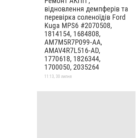
Ремонт АКПП ,
відновлення демпферів та
перевірка соленоїдів Ford
Kuga MPS6 #2070508,
1814154, 1684808,
AM7M5R7P099-AA,
AMAV4R7L516-AD,
1770618, 1826344,
1700050, 2035264
11:13, 30 липня