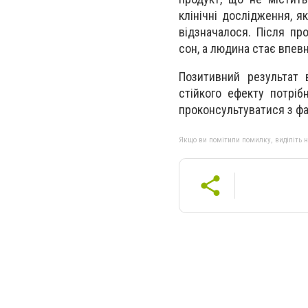
клінічні дослідження, я
відзначалося. Після пр
сон, а людина стає впев
Позитивний результат 
стійкого ефекту потріб
проконсультуватися з фа
Якщо ви помітили помилку, виділіть нео