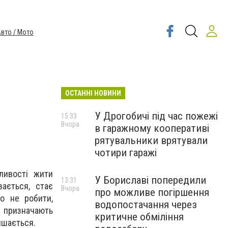
вто / Мото
ОСТАННІ НОВИНИ
У Дрогобичі під час пожежі
15:33
Вчора
в гаражному кооперативі
рятувальники врятували
чотири гаражі
ливості жити
У Бориславі попередили
13:31
ається, стає
Вчора
про можливе погіршення
го не робити,
водопостачання через
х призначають
критичне обміління
ишається.