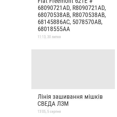
Fiat Freemont 62TE #
68090721AD, R8090721AD,
68070538AB, R8070538AB,
68145886AC, 5078570AB,
68018555AA
11:13, 30 липня
Лінія зашивання мішків
СВЕДА ЛЗМ
13:05, 5 серпня