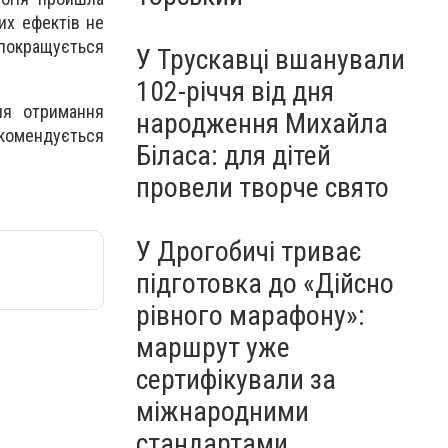
их ефектів не
 покращується
У Трускавці вшанували
102-річчя від дня
ля отримання
народження Михайла
екомендується
Біласа: для дітей
провели творче свято
У Дрогобичі триває
підготовка до «Дійсно
рівного марафону»:
маршрут уже
сертифікували за
міжнародними
стандартами