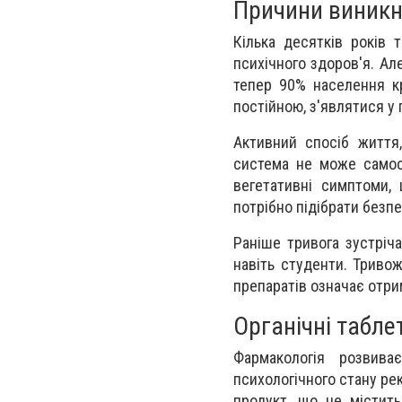
Причини виникн
Кілька десятків років
психічного здоров'я. Ал
тепер 90% населення кр
постійною, з'являтися у 
Активний спосіб життя,
система не може самос
вегетативні симптоми,
потрібно підібрати безп
Раніше тривога зустріча
навіть студенти. Тривож
препаратів означає отри
Органічні табле
Фармакологія розвив
психологічного стану р
продукт, що не містить