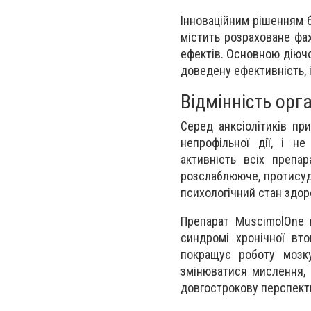
Інноваційним рішенням 
містить розраховане фа
ефектів. Основною діюч
доведену ефективність, 
Відмінність орг
Серед анксіолітиків пр
непрофільної дії, і н
активність всіх препар
розслаблююче, протисудо
психологічний стан здор
Препарат MuscimolOne в
синдромі хронічної вто
покращує роботу мозку
змінюватися мислення, 
довгострокову перспекти