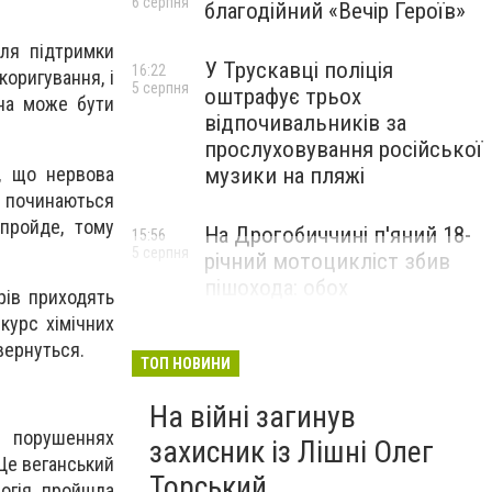
6 серпня
благодійний «Вечір Героїв»
для підтримки
У Трускавці поліція
16:22
коригування, і
5 серпня
оштрафує трьох
она може бути
відпочивальників за
прослуховування російської
о, що нервова
музики на пляжі
 починаються
пройде, тому
На Дрогобиччині п'яний 18-
15:56
5 серпня
річний мотоцикліст збив
пішохода: обох
рів приходять
госпіталізували
курс хімічних
вернуться.
ТОП НОВИНИ
На війні загинув
 порушеннях
захисник із Лішні Олег
Це веганський
Торський
логія пройшла