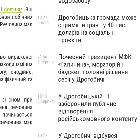
водозабору
1.com.ua/
. Він
ояви побічних
Дрогобицька громада може
13:27
Вчора
 Речовина має
отримати грант у 40 тис.
доларів на соціальні
проєкти
Почесний президент МФК
аво вираженої
21:56
6 серпня
«Галичина», мораторій і
акодинамічна
бюджет: головні рішення
гу, снодійне,
сесії у Дрогобичі
а фізичний та
У Дрогобицькій ТГ
18:13
 зі сном, при
6 серпня
заборонили публічне
лена речовина
відтворення
 починається
російськомовного контенту
 речовина має
У Дрогобичі відбувся
10:27