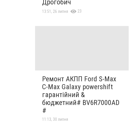
Дрогобич
23
13:51, 26 липня
Ремонт АКПП Ford S-Max
C-Max Galaxy powershift
гарантійний &
бюджетний# BV6R7000AD
#
11:13, 30 липня