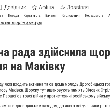
Довідник
Афіша
Дозвілля
ва
Погода
Карта міста
Вакансії
Оголошення
Нерухомість
А
в'ярні, піцерії та фаст-фуди
а рада здійснила щор
я на Маківку
ду якої входить активна та свідома молодь Дрогобицької гр
ору Маківка. Щороку тут вшановують пам’ять Січових Стріль
ас Першої світової війни у протистоянні російському війську
ним та відповідальним заходом, до якого всі учасники рете