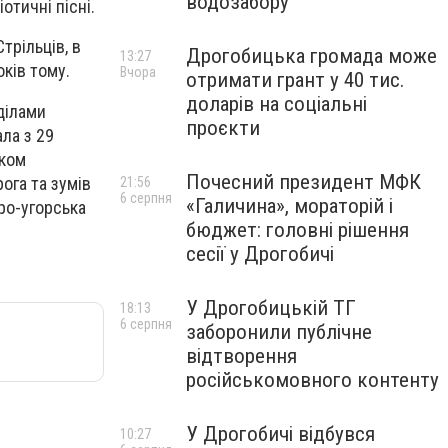
водозабору
отичні пісні.
трільців, в
Дрогобицька громада може
13:27
оків тому.
Вчора
отримати грант у 40 тис.
доларів на соціальні
зділами
проєкти
ла з 29
ском
Почесний президент МФК
ога та зумів
21:56
6 серпня
«Галичина», мораторій і
ро-угорська
бюджет: головні рішення
сесії у Дрогобичі
У Дрогобицькій ТГ
18:13
6 серпня
заборонили публічне
відтворення
російськомовного контенту
У Дрогобичі відбувся
10:27