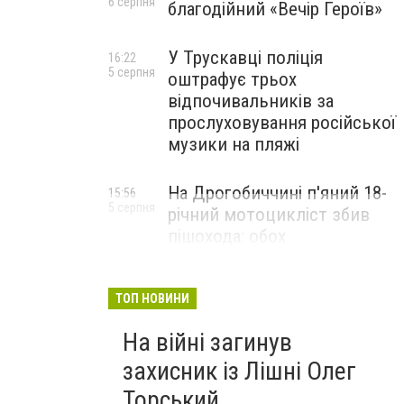
6 серпня
благодійний «Вечір Героїв»
У Трускавці поліція
16:22
5 серпня
оштрафує трьох
відпочивальників за
прослуховування російської
музики на пляжі
На Дрогобиччині п'яний 18-
15:56
5 серпня
річний мотоцикліст збив
пішохода: обох
госпіталізували
ТОП НОВИНИ
На війні загинув
захисник із Лішні Олег
Торський