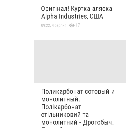
Оригінал! Куртка аляска
Alpha Industries, США
17
09:22, 4 серпня
Поликарбонат сотовый и
монолитный.
Полікарбонат
стільниковий та
монолитний - Дрогобыч.