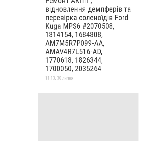
Ремонт АКПП ,
відновлення демпферів та
перевірка соленоїдів Ford
Kuga MPS6 #2070508,
1814154, 1684808,
AM7M5R7P099-AA,
AMAV4R7L516-AD,
1770618, 1826344,
1700050, 2035264
11:13, 30 липня