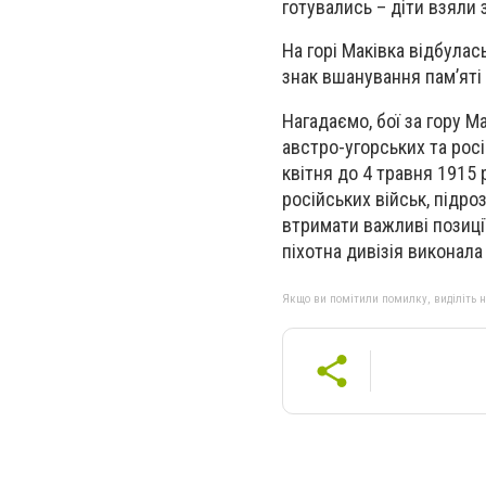
готувались – діти взяли з
На горі Маківка відбулас
знак вшанування пам’яті ю
Нагадаємо, бої за гору М
австро-угорських та росі
квітня до 4 травня 1915 
російських військ, підро
втримати важливі позиці
піхотна дивізія виконала
Якщо ви помітили помилку, виділіть нео