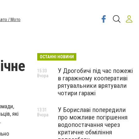
вто / Мото
ОСТАННІ НОВИНИ
ічне
У Дрогобичі під час пожежі
15:33
Вчора
в гаражному кооперативі
рятувальники врятували
чотири гаражі
омади,
У Бориславі попередили
13:31
ців, які
Вчора
про можливе погіршення
.
водопостачання через
критичне обміління
льно