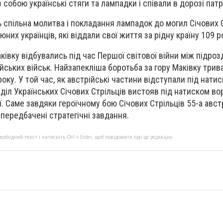
 собою українські стяги та лампадки і співали в дорозі патрі
ь спільна молитва і покладання лампадок до могил Січових С
них українців, які віддали свої життя за рідну країну 109 р
аківку відбувались під час Першої світової війни між підро
йських військ. Найзапекліша боротьба за гору Маківку трива
року. У той час, як австрійські частини відступали під нати
зділ Українських Січових Стрільців вистояв під натиском вор
ї. Саме завдяки героїчному бою Січових Стрільців 55-а авст
 передбачені стратегічні завдання.
бхідний текст і натисніть Ctrl + Enter, щоб повідомити про це редакцію