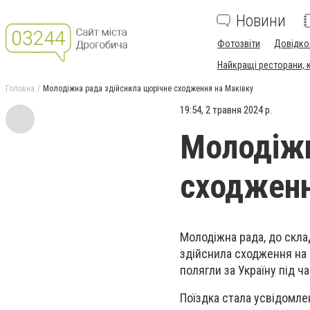
Новини
Фотозвіти
Довідко
Найкращі ресторани, ка
Головна
Молодіжна рада здійснила щорічне сходження на Маківку
19:54, 2 травня 2024 р.
Молодіжн
сходженн
Молодіжна рада, до скла
здійснила сходження на г
полягли за Україну під ч
Поїздка стала усвідомле