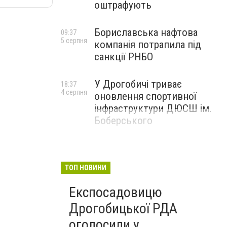
оштрафують
Бориславська нафтова
09:37
5 серпня
компанія потрапила під
санкції РНБО
У Дрогобичі триває
18:37
4 серпня
оновлення спортивної
інфраструктури ДЮСШ ім.
Боберського
ТОП НОВИНИ
Експосадовицю
Дрогобицької РДА
оголосили у