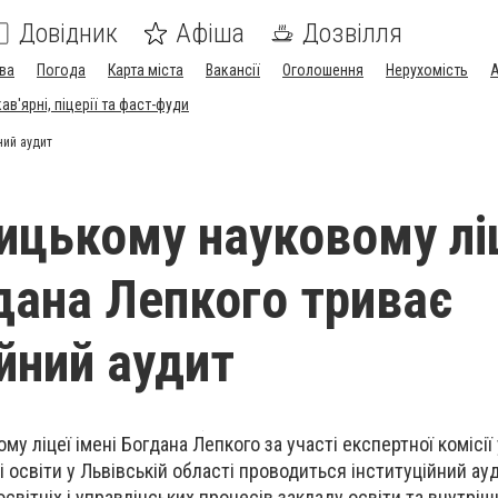
Довідник
Афіша
Дозвілля
ва
Погода
Карта міста
Вакансії
Оголошення
Нерухомість
А
в'ярні, піцерії та фаст-фуди
ний аудит
ицькому науковому лі
гдана Лепкого триває
ійний аудит
у ліцеї імені Богдана Лепкого за участі експертної комісії
освіти у Львівській області проводиться інституційний ауд
світніх і управлінських процесів закладу освіти та внутріш