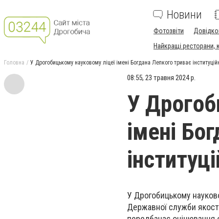
Новини
Фотозвіти
Довідко
Найкращі ресторани, ка
Головна
У Дрогобицькому науковому ліцеї імені Богдана Лепкого триває інституцій
08:55, 23 травня 2024 р.
У Дрогоб
імені Бо
інституц
У Дрогобицькому науковом
Державної служби якості 
передбачає оцінювання о