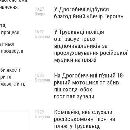
вивчення
У Дрогобичі відбувся
10:27
Вчора
благодійний «Вечір Героїв»
тя,
У Трускавці поліція
 процеси.
16:22
5 серпня
оштрафує трьох
вітньої
відпочивальників за
 процесу, а
прослуховування російської
музики на пляжі
би якості
На Дрогобиччині п'яний 18-
15:56
ори та
5 серпня
річний мотоцикліст збив
ава, а й ті,
пішохода: обох
госпіталізували
Компанію, яка слухали
13:29
5 серпня
російськомовні пісні на
пляжі у Трускавці,