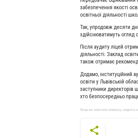
забезпечення якості осв
освітньої діяльності шко
Так, упродовж десяти дні
здійснюватимуть огляд о
Після аудиту ліцей отри
діяльності. Заклад осві
також отримає рекоменда
Додамо, інституційний а
освіти у Львівській обла
заступники директорів шк
хто безпосередньо працю
Якщо ви помітили помилку, виділіть нео