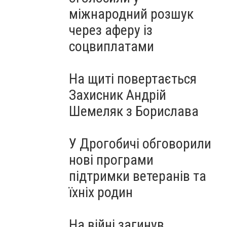
міжнародний розшук
через аферу із
соцвиплатами
На щиті повертається
Захисник Андрій
Шемеляк з Борислава
У Дрогобичі обговорили
нові програми
підтримки ветеранів та
їхніх родин
На війні загинув