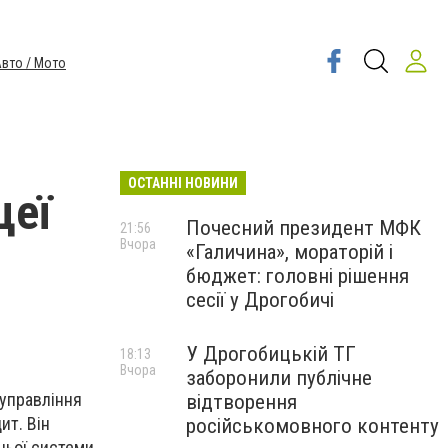
вто / Мото
ОСТАННІ НОВИНИ
цеї
Почесний президент МФК
21:56
Вчора
«Галичина», мораторій і
бюджет: головні рішення
сесії у Дрогобичі
У Дрогобицькій ТГ
18:13
Вчора
заборонили публічне
 управління
відтворення
ит. Він
російськомовного контенту
ньої системи