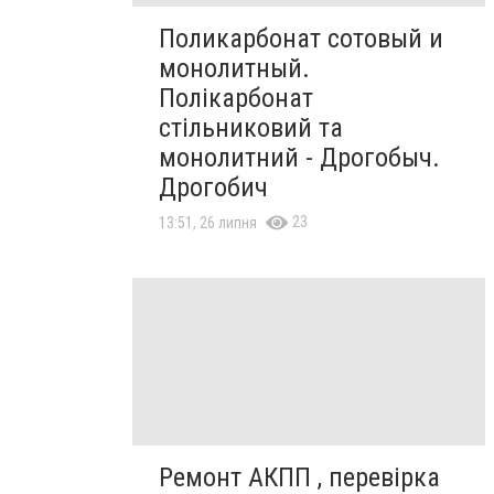
Поликарбонат сотовый и
монолитный.
Полікарбонат
стільниковий та
монолитний - Дрогобыч.
Дрогобич
23
13:51, 26 липня
Ремонт АКПП , перевірка