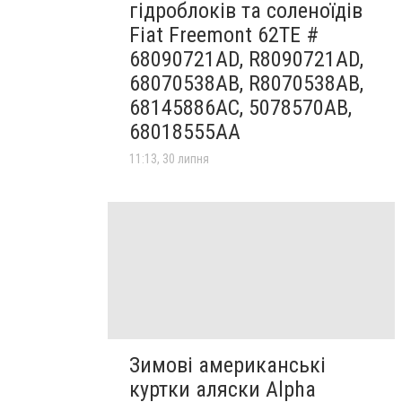
гідроблоків та соленоїдів
Fiat Freemont 62TE #
68090721AD, R8090721AD,
68070538AB, R8070538AB,
68145886AC, 5078570AB,
68018555AA
11:13, 30 липня
Зимові американські
куртки аляски Alpha