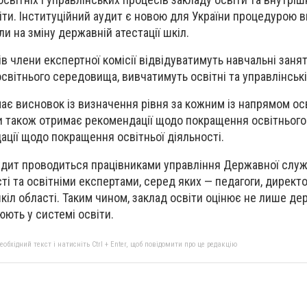
іти. Інституційний аудит є новою для України процедурою 
ли на зміну державній атестації шкіл.
в члени експертної комісії відвідуватимуть навчальні занят
світнього середовища, вивчатимуть освітні та управлінські
має висновок із визначення рівня за кожним із напрямом ос
ти також отримає рекомендації щодо покращення освітнього
ції щодо покращення освітньої діяльності.
удит проводиться працівниками управління Державної служ
сті та освітніми експертами, серед яких — педагоги, директ
іл області. Таким чином, заклад освіти оцінює не лише держ
ють у системі освіти.
бхідний текст і натисніть Ctrl + Enter, щоб повідомити про це редакцію