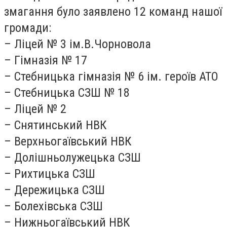
змагання було заявлено 12 команд нашої
громади:
– Ліцей № 3 ім.В.Чорновола
– Гімназія № 17
– Стебницька гімназія № 6 ім. героїв АТО
– Стебницька СЗШ № 18
– Ліцей № 2
– Снятинський НВК
– Верхньогаївський НВК
– Долішньолужецька СЗШ
– Рихтицька СЗШ
– Дережицька СЗШ
– Болехівська СЗШ
– Нижньогаївський НВК