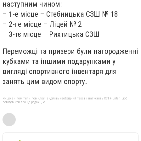
наступним чином:
– 1-е місце – Стебницька СЗШ № 18
– 2-ге місце – Ліцей № 2
– 3-тє місце – Рихтицька СЗШ
Переможці та призери були нагородженні
кубками та іншими подарунками у
вигляді спортивного інвентаря для
занять цим видом спорту.
Якщо ви помітили помилку, виділіть необхідний текст і натисніть Ctrl + Enter, щоб
повідомити про це редакцію