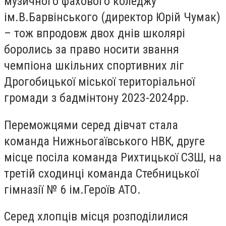
музичного фахового коледжу
ім.В.Барвінського (директор Юрій Чумак)
– тож впродовж двох днів школярі
боролись за право носити звання
чемпіона шкільних спортивних ліг
Дрогобицької міської територіальної
громади з бадмінтону 2023-2024рр.
Переможцями серед дівчат стала
команда Нижньогаївського НВК, друге
місце посіла команда Рихтицької СЗШ, на
третій сходинці команда Стебницької
гімназії № 6 ім.Героїв АТО.
Серед хлопців місця розподілилися