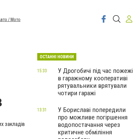
вто / Мото
ОСТАННІ НОВИНИ
У Дрогобичі під час пожежі
15:33
в гаражному кооперативі
рятувальники врятували
чотири гаражі
в
У Бориславі попередили
13:31
про можливе погіршення
их закладів
водопостачання через
критичне обміління