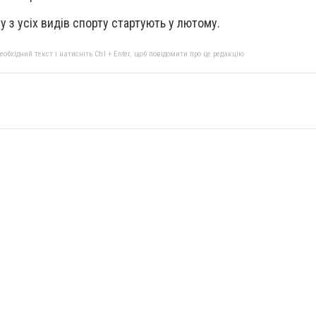
 з усіх видів спорту стартують у лютому.
бхідний текст і натисніть Ctrl + Enter, щоб повідомити про це редакцію