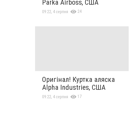
Parka Airboss, США
24
09:22, 4 серпня
Оригінал! Куртка аляска
Alpha Industries, США
17
09:22, 4 серпня