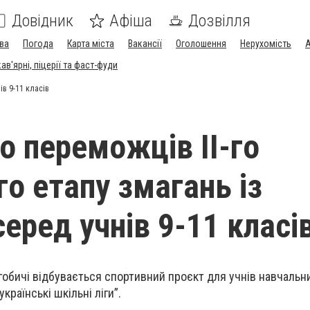
Довідник
Афіша
Дозвілля
ва
Погода
Карта міста
Вакансії
Оголошення
Нерухомість
А
в'ярні, піцерії та фаст-фуди
ів 9-11 класів
о переможців ІІ-го
го етапу змагань із
еред учнів 9-11 класі
огобичі відбувається спортивний проєкт для учнів навчальн
країнські шкільні ліги”.