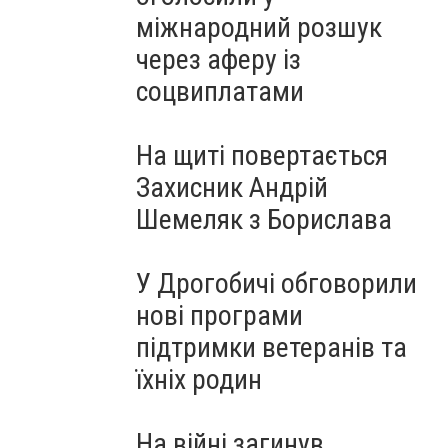
міжнародний розшук
через аферу із
соцвиплатами
На щиті повертається
Захисник Андрій
Шемеляк з Борислава
У Дрогобичі обговорили
нові програми
підтримки ветеранів та
їхніх родин
На війні загинув