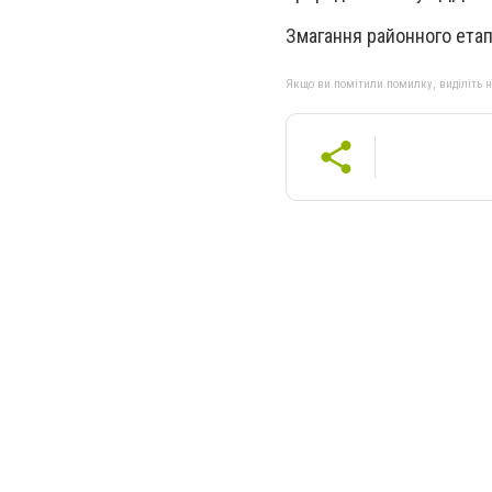
Змагання районного етапу
Якщо ви помітили помилку, виділіть нео