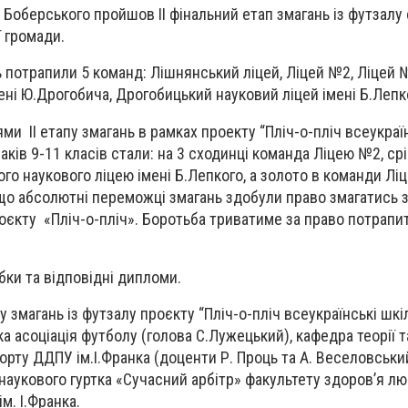
 Боберського пройшов ІІ фінальний етап змагань із футзалу
ї громади.
ь потрапили 5 команд: Лішнянський ліцей, Ліцей №2, Ліцей 
ені Ю.Дрогобича, Дрогобицький науковий ліцей імені Б.Лепк
 ІІ етапу змагань в рамках проекту “Пліч-о-пліч всеукраїн
наків 9-11 класів стали: на 3 сходинці команда Ліцею №2, ср
го наукового ліцею імені Б.Лепкого, а золото в команди Лі
, що абсолютні переможці змагань здобули право змагатись з
роєкту «Пліч-о-пліч». Боротьба триватиме за право потрапи
ки та відповідні дипломи.
пу змагань із футзалу проєкту “Пліч-о-пліч всеукраїнські шкіл
а асоціація футболу (голова С.Лужецький), кафедра теорії 
орту ДДПУ ім.І.Франка (доценти Р. Проць та А. Веселовський
наукового гуртка «Сучасний арбітр» факультету здоровʼя л
м. І.Франка.