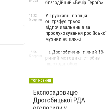
Вчора
благодійний «Вечір Героїв»
У Трускавці поліція
16:22
5 серпня
оштрафує трьох
відпочивальників за
прослуховування російської
музики на пляжі
На Дрогобиччині п'яний 18-
15:56
5 серпня
річний мотоцикліст збив
пішохода: обох
госпіталізували
ТОП НОВИНИ
Експосадовицю
Дрогобицької РДА
оголосили у