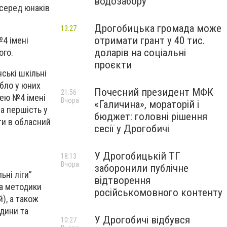
водозабору
 серед юнаків
Дрогобицька громада може
13:27
отримати грант у 40 тис.
№4 імені
доларів на соціальні
ого.
проєкти
ські шкільні
ібло у юних
Почесний президент МФК
21:56
цею №4 імені
Вчора
«Галичина», мораторій і
а першість у
бюджет: головні рішення
ти в обласний
сесії у Дрогобичі
У Дрогобицькій ТГ
18:13
Вчора
заборонили публічне
ьні ліги”
відтворення
та методики
російськомовного контенту
), а також
юдини та
У Дрогобичі відбувся
10:27