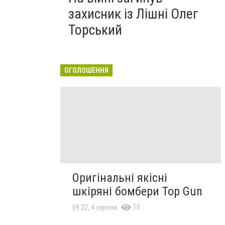
захисник із Лішні Олег
Торський
ОГОЛОШЕННЯ
Оригінальні якісні
шкіряні бомбери Top Gun
10
09:22, 4 серпня