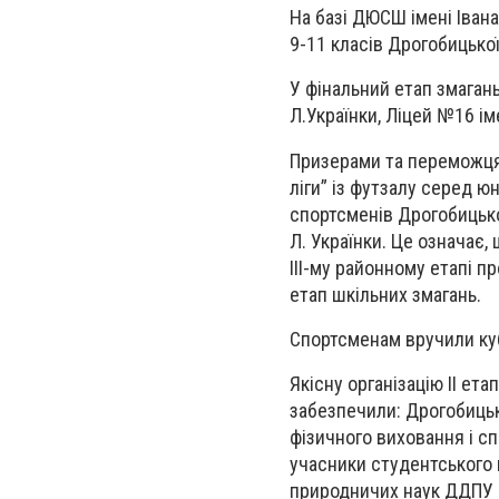
На базі ДЮСШ імені Івана
9-11 класів Дрогобицько
У фінальний етап змаган
Л.Українки, Ліцей №16 ім
Призерами та переможцями
ліги” із футзалу серед ю
спортсменів Дрогобицько
Л. Українки. Це означає
ІІІ-му районному етапі п
етап шкільних змагань.
Спортсменам вручили куб
Якісну організацію ІІ ета
забезпечили: Дрогобицьк
фізичного виховання і сп
учасники студентського 
природничих наук ДДПУ і