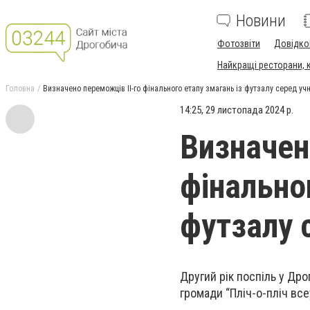
Новини
Фотозвіти
Довідко
Найкращі ресторани, ка
Головна
Визначено переможців ІІ-го фінального етапу змагань із футзалу серед учн
14:25, 29 листопада 2024 р.
Визначен
фінально
футзалу с
Другий рік поспіль у Др
громади “Пліч-о-пліч всеу