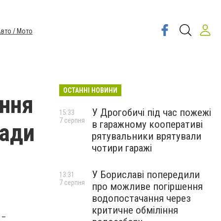
вто / Мото
ОСТАННІ НОВИНИ
ання
У Дрогобичі під час пожежі
15:33
7 серпня
в гаражному кооперативі
ради
рятувальники врятували
чотири гаражі
У Бориславі попередили
13:31
7 серпня
про можливе погіршення
водопостачання через
критичне обміління
 –