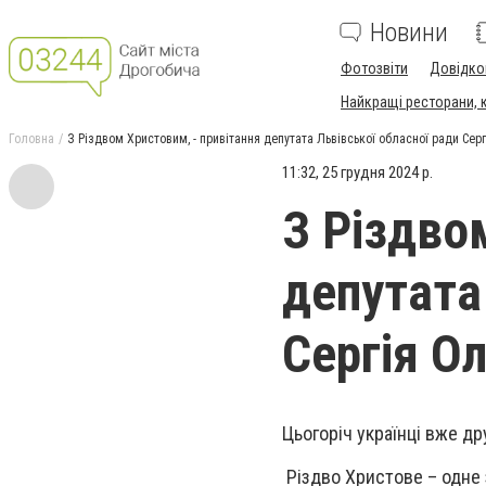
Новини
Фотозвіти
Довідко
Найкращі ресторани, ка
Головна
З Різдвом Христовим, - привітання депутата Львівської обласної ради Сер
11:32, 25 грудня 2024 р.
З Різдво
депутата
Сергія О
Цьогоріч українці вже др
Різдво Христове – одне 