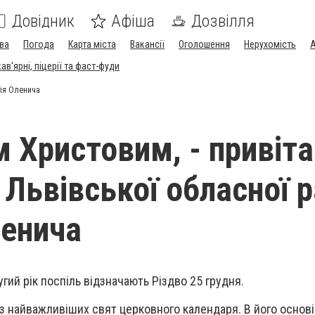
Довідник
Афіша
Дозвілля
ва
Погода
Карта міста
Вакансії
Оголошення
Нерухомість
А
в'ярні, піцерії та фаст-фуди
гія Оленича
м Христовим, - привіт
 Львівської обласної 
ленича
угий рік поспіль відзначають Різдво 25 грудня.
з найважливіших свят церковного календаря. В його основі