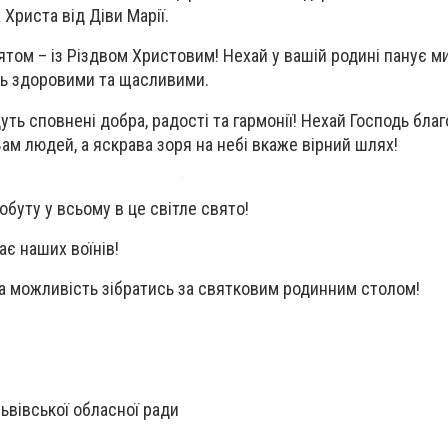
 Христа від Діви Марії.
ятом – із Різдвом Христовим! Нехай у вашій родині панує ми
ть здоровими та щасливими.
уть сповнені добра, радості та гармонії! Нехай Господь бл
ам людей, а яскрава зоря на небі вкаже вірний шлях!
буту у всьому в це світле свято!
ає наших воїнів!
а можливість зібратись за святковим родинним столом!
ьвівської обласної ради