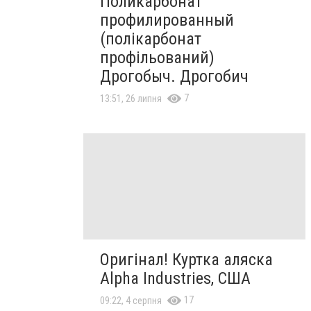
Поликарбонат
профилированный
(полікарбонат
профільований)
Дрогобыч. Дрогобич
7
13:51, 26 липня
Оригінал! Куртка аляска
Alpha Industries, США
17
09:22, 4 серпня