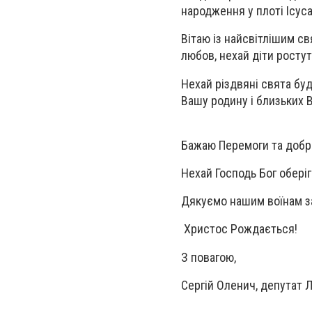
народження у плоті Ісуса
Вітаю із найсвітлішим св
любов, нехай діти росту
Нехай різдвяні свята буд
Вашу родину і близьких В
Бажаю Перемоги та добро
Нехай Господь Бог оберіг
Дякуємо нашим воїнам з
Христос Рождається!
З повагою,
Сергій Оленич, депутат Л