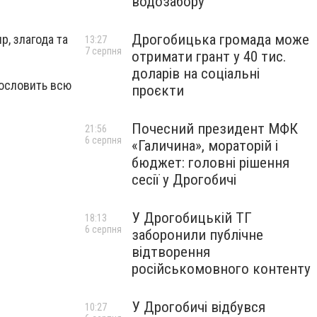
водозабору
Дрогобицька громада може
р, злагода та
13:27
7 серпня
отримати грант у 40 тис.
доларів на соціальні
агословить всю
проєкти
Почесний президент МФК
21:56
6 серпня
«Галичина», мораторій і
бюджет: головні рішення
сесії у Дрогобичі
У Дрогобицькій ТГ
18:13
6 серпня
заборонили публічне
відтворення
російськомовного контенту
У Дрогобичі відбувся
10:27