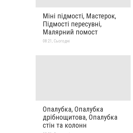
Міні підмості, Мастерок,
Підмості пересувні,
Малярний помост
08:21, Сьогодні
Опалубка, Опалубка
дрібнощитова, Опалубка
стін та колонн