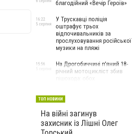
6 серпня
благодійний «Вечір Героїв»
У Трускавці поліція
16:22
5 серпня
оштрафує трьох
відпочивальників за
прослуховування російської
музики на пляжі
На Дрогобиччині п'яний 18-
15:56
5 серпня
річний мотоцикліст збив
пішохода: обох
госпіталізували
ТОП НОВИНИ
На війні загинув
захисник із Лішні Олег
Торський