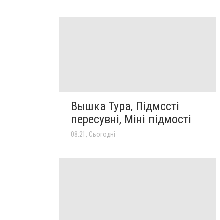
Вышка Тура, Підмості
пересувні, Міні підмості
08:21, Сьогодні