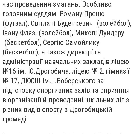
час проведення змагань. Особливо
головним суддям: Роману Процю
(футзал), Світлані Буденкевич (волейбол),
Івану Флязі (волейбол), Миколі Дундеру
(баскетбол), Сергію Самойлику
(баскетбол), а також дирекції та
адміністрації навчальних закладів ліцею
№16 ім. Ю.Дрогобича, ліцею № 2, гімназії
№ 17, ДЮСШ ім. І.Боберського за
підготовку спортивних залів та сприяння
в організації й проведенні шкільних ліг з
різних видів спорту в Дрогобицькій
громаді.