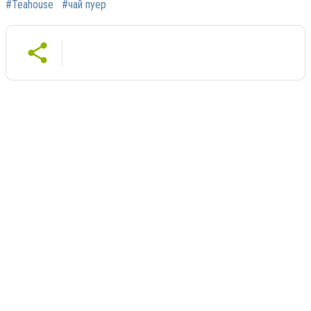
#Teahouse
#чай пуер