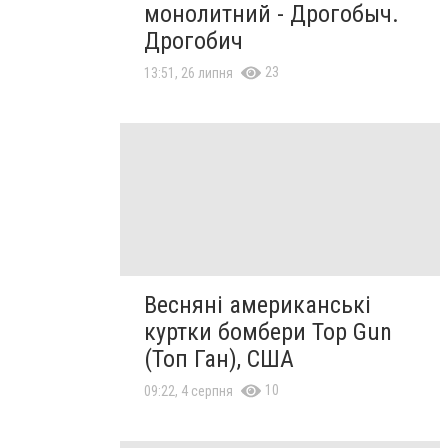
монолитний - Дрогобыч.
Дрогобич
23
13:51, 26 липня
Весняні американські
куртки бомбери Top Gun
(Топ Ган), США
10
09:22, 4 серпня