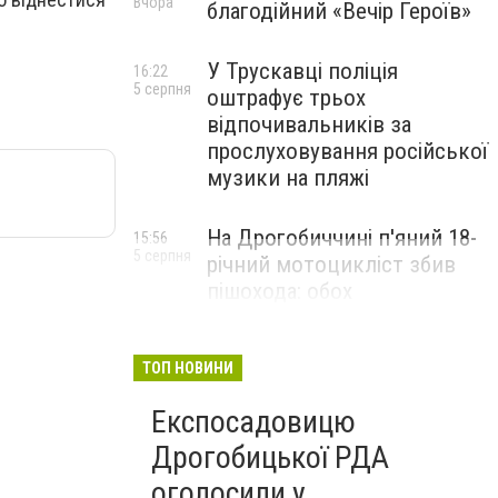
Вчора
благодійний «Вечір Героїв»
У Трускавці поліція
16:22
5 серпня
оштрафує трьох
відпочивальників за
прослуховування російської
музики на пляжі
На Дрогобиччині п'яний 18-
15:56
5 серпня
річний мотоцикліст збив
пішохода: обох
госпіталізували
ТОП НОВИНИ
Експосадовицю
Дрогобицької РДА
оголосили у