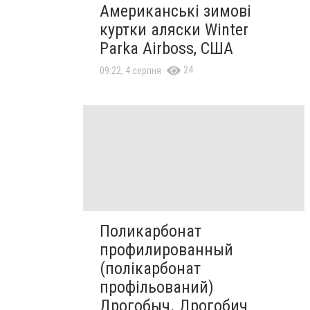
Американські зимові
куртки аляски Winter
Parka Airboss, США
24
09:22, 4 серпня
Поликарбонат
профилированный
(полікарбонат
профільований)
Дрогобыч. Дрогобич