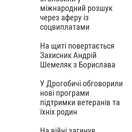
міжнародний розшук
через аферу із
соцвиплатами
На щиті повертається
Захисник Андрій
Шемеляк з Борислава
У Дрогобичі обговорили
нові програми
підтримки ветеранів та
їхніх родин
На війні загинув