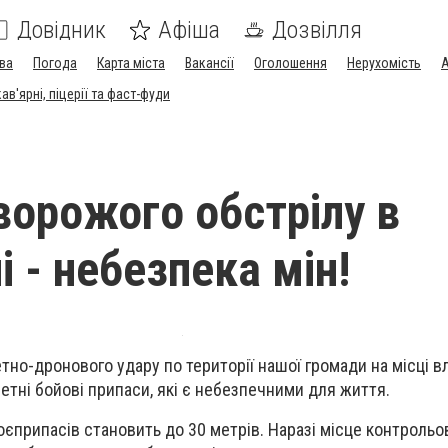
Довідник
Афіша
Дозвілля
ва
Погода
Карта міста
Вакансії
Оголошення
Нерухомість
А
в'ярні, піцерії та фаст-фуди
 ворожого обстрілу в
 - небезпека мін!
тно-дронового удару по території нашої громади на місці в
етні бойові припаси, які є небезпечними для життя.
оєприпасів становить до 30 метрів. Наразі місце контрольо