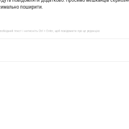
аксимально поширити.
бхідний текст і натисніть Ctrl + Enter, щоб повідомити про це редакцію