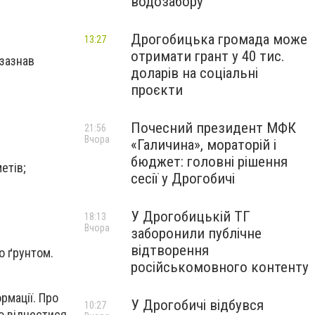
водозабору
Дрогобицька громада може
13:27
отримати грант у 40 тис.
 зазнав
доларів на соціальні
проєкти
Почесний президент МФК
21:56
Вчора
«Галичина», мораторій і
бюджет: головні рішення
етів;
сесії у Дрогобичі
У Дрогобицькій ТГ
18:13
Вчора
заборонили публічне
відтворення
о ґрунтом.
російськомовного контенту
рмації. Про
У Дрогобичі відбувся
10:27
о віднестися