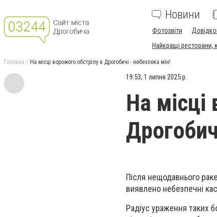
Новини
Фотозвіти
Довідко
Найкращі ресторани, ка
Головна
На місці ворожого обстрілу в Дрогобичі - небезпека мін!
19:53, 1 липня 2025 р.
На місці
Дрогобичі
Після нещодавнього раке
виявлено небезпечні кас
Радіус ураження таких б