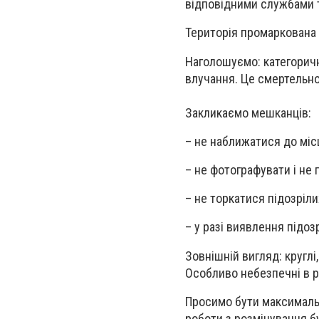
відповідними службами 
Територія промаркована
Наголошуємо: категоричн
влучання. Це смертельн
Закликаємо мешканців:
– не наближатися до міс
– не фотографувати і н
– не торкатися підозріли
– у разі виявлення підо
Зовнішній вигляд: круглі
Особливо небезпечні в ра
Просимо бути максималь
роботи з розмінування 