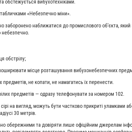
та обстежується вибухотехніками.
 табличками «Небезпечно міни».
о заборонено наближатися до промислового об’єкта, який
о небезпечно.
ця обстрілу;
е поширювати місце розташування вибухонебезпечних предм
х предметів, не копати, не намагатись їх перенести.
зрілих предметів — одразу телефонувати за номером 102.
, сірі на вигляд, можуть бути частково прикриті уламками аб
діусі 30 метрів.
но обережними та довіряти лише офіційним джерелам інфо
будуть повідомляти додатково. Просимо мешканців серй
озн