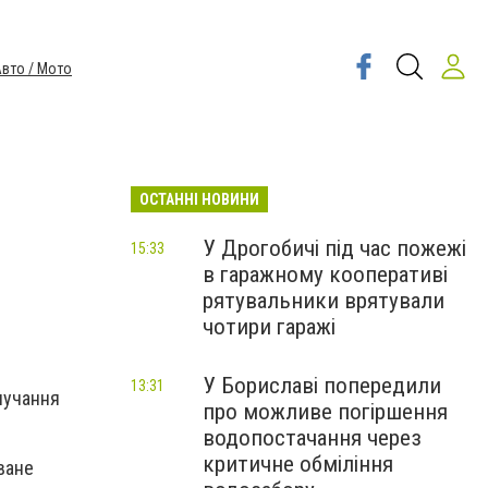
вто / Мото
ОСТАННІ НОВИНИ
У Дрогобичі під час пожежі
15:33
в гаражному кооперативі
рятувальники врятували
чотири гаражі
У Бориславі попередили
13:31
лучання
про можливе погіршення
водопостачання через
критичне обміління
ване