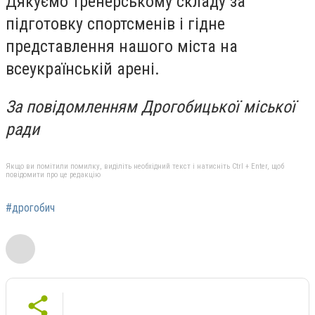
Дякуємо тренерському складу за
підготовку спортсменів і гідне
представлення нашого міста на
всеукраїнській арені.
За повідомленням Дрогобицької міської
ради
Якщо ви помітили помилку, виділіть необхідний текст і натисніть Ctrl + Enter, щоб
повідомити про це редакцію
#дрогобич