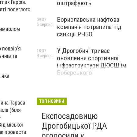
глих Героїв.
оштрафують
яті полеглого
Бориславська нафтова
09:37
5 серпня
компанія потрапила під
 символом
санкції РНБО
 подвір’я
У Дрогобичі триває
18:37
учнів та
4 серпня
оновлення спортивної
інфраструктури ДЮСШ ім.
Боберського
 яка
ТОП НОВИНИ
бича Тараса
ела (біля
Експосадовицю
–
Дрогобицької РДА
ід міської
ак провести
оголосили у