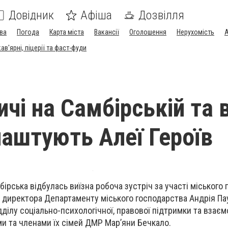
Довідник
Афіша
Дозвілля
ва
Погода
Карта міста
Вакансії
Оголошення
Нерухомість
А
в'ярні, піцерії та фаст-фуди
чі на Самбірській та 
лаштують Алеї Героїв
бірська відбулась виїзна робоча зустріч за участі міського 
 директора Департаменту міського господарства Андрія Па
дділу соціально-психологічної, правової підтримки та взаємо
и та членами їх сімей ДМР Мар’яни Бечкало.