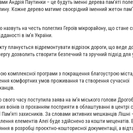
ми Андрія Паутинки – це будуть іменні дерева пам’яті поле
лину. Кожне дерево матиме своєрідний іменний жетон пам’
 назвуть на честь полеглих Героїв мікрорайону, що стане
дданості в ім’я України.
кту планується відремонтувати відрізок дороги, що веде до
чергу дозволить створити безпечний та зручний підхід для 
ною комплексної програми з покращення благоустрою міста,
ення комфортних умов проживання та створення сучасної
анців.
 свого часу поступила заява на ім’я міського голови Дрого
их воїнів із проханням посприяти в облаштуванні в центрі с
ї Пам’яті захисників. За словами активних мешканців Лішні 
лення елементів Алеї буде здійснено за кошти меценатів. В
ння в розробці проєктно-кошторисної документації, а відт