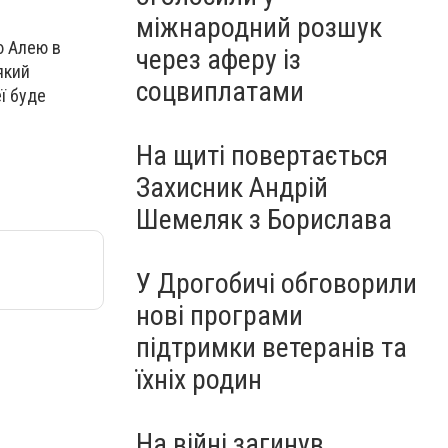
міжнародний розшук
ю Алею в
через аферу із
який
соцвиплатами
ї буде
На щиті повертається
Захисник Андрій
Шемеляк з Борислава
У Дрогобичі обговорили
нові програми
підтримки ветеранів та
їхніх родин
На війні загинув