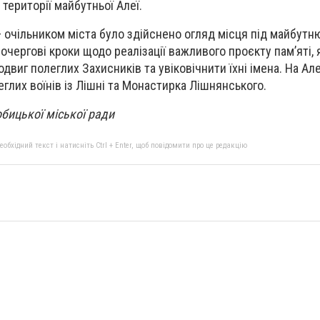
 території майбутньої Алеї.
– очільником міста було здійснено огляд місця під майбутн
очергові кроки щодо реалізації важливого проєкту пам’яті, 
виг полеглих Захисників та увіковічнити їхні імена. На Але
глих воїнів із Лішні та Монастирка Лішнянського.
бицької міської ради
бхідний текст і натисніть Ctrl + Enter, щоб повідомити про це редакцію