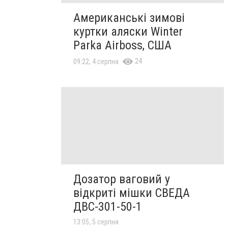
Американські зимові
куртки аляски Winter
Parka Airboss, США
24
09:22, 4 серпня
Дозатор ваговий у
відкриті мішки СВЕДА
ДВС-301-50-1
13:05, 5 серпня