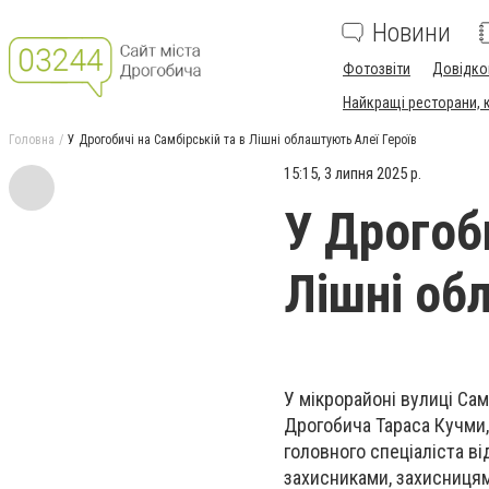
Новини
Фотозвіти
Довідко
Найкращі ресторани, ка
Головна
У Дрогобичі на Самбірській та в Лішні облаштують Алеї Героїв
15:15, 3 липня 2025 р.
У Дрогоби
Лішні об
У мікрорайоні вулиці Сам
Дрогобича Тараса Кучми,
головного спеціаліста ві
захисниками, захисницям