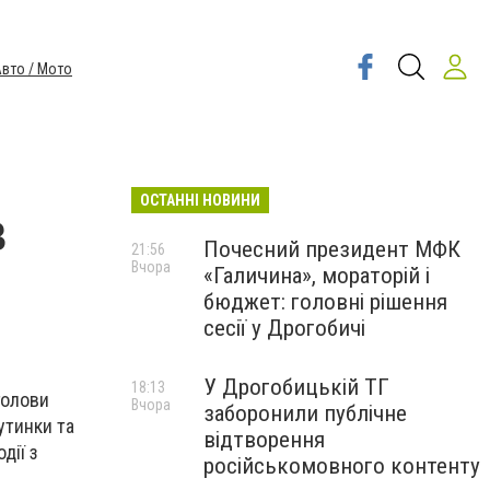
вто / Мото
ОСТАННІ НОВИНИ
в
Почесний президент МФК
21:56
Вчора
«Галичина», мораторій і
бюджет: головні рішення
сесії у Дрогобичі
У Дрогобицькій ТГ
18:13
голови
Вчора
заборонили публічне
утинки та
відтворення
дії з
російськомовного контенту