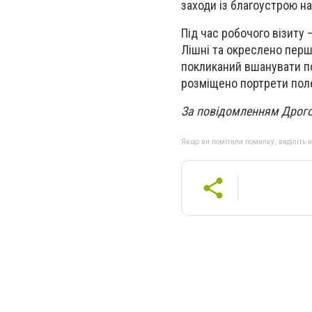
заходи із благоустрою на
Під час робочого візиту 
Лішні та окреслено перш
покликаний вшанувати под
розміщено портрети поле
За повідомленням Дрого
Якщо ви помітили помилку, виділіть нео