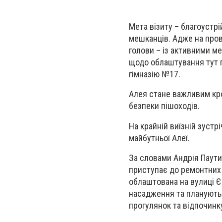
Мета візиту – благоустрі
мешканців. Адже на пров
голови – із активними м
щодо облаштування тут п
гімназію №17.
Алея стане важливим кр
безпеки пішоходів.
На крайній виїзній зустр
майбутньої Алеї.
За словами Андрія Паут
приступає до ремонтних 
облаштована на вулиці Є
насадження та планують
прогулянок та відпочинку