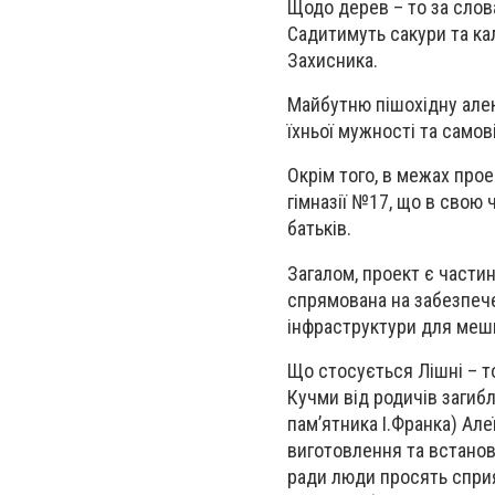
Щодо дерев – то за слова
Садитимуть сакури та ка
Захисника.
Майбутню пішохідну алею
їхньої мужності та самові
Окрім того, в межах прое
гімназії №17, що в свою 
батьків.
Загалом, проект є части
спрямована на забезпеч
інфраструктури для мешк
Що стосується Лішні – то
Кучми від родичів загибл
пам’ятника І.Франка) Але
виготовлення та встанов
ради люди просять сприя