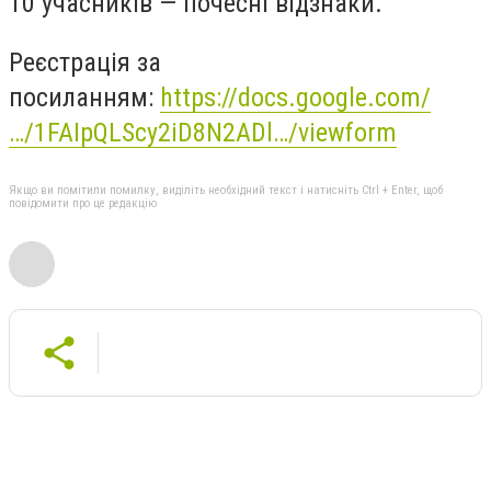
10 учасників — почесні відзнаки.
Реєстрація за
посиланням:
https://docs.google.com/
…/1FAIpQLScy2iD8N2ADl…/viewform
Якщо ви помітили помилку, виділіть необхідний текст і натисніть Ctrl + Enter, щоб
повідомити про це редакцію