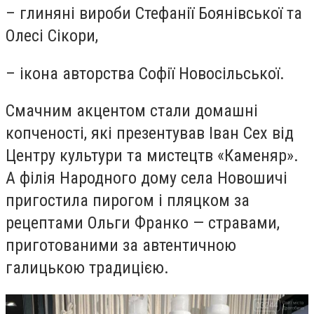
– глиняні вироби Стефанії Боянівської та
Олесі Сікори,
– ікона авторства Софії Новосільської.
Смачним акцентом стали домашні
копченості, які презентував Іван Сех від
Центру культури та мистецтв «Каменяр».
А філія Народного дому села Новошичі
пригостила пирогом і пляцком за
рецептами Ольги Франко — стравами,
приготованими за автентичною
галицькою традицією.