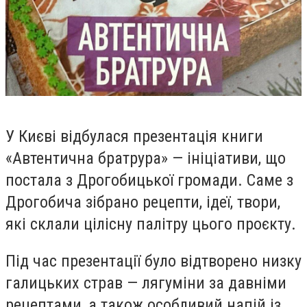
У Києві відбулася презентація книги
«Автентична братрура» — ініціативи, що
постала з Дрогобицької громади. Саме з
Дрогобича зібрано рецепти, ідеї, твори,
які склали цілісну палітру цього проєкту.
Під час презентації було відтворено низку
галицьких страв — лягуміни за давніми
рецептами, а також особливий напій із