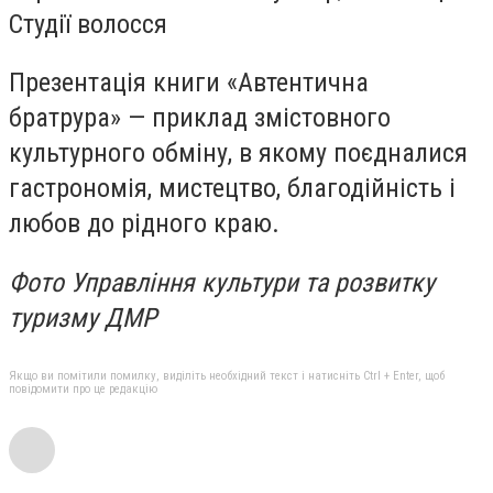
Студії волосся
Презентація книги «Автентична
братрура» — приклад змістовного
культурного обміну, в якому поєдналися
гастрономія, мистецтво, благодійність і
любов до рідного краю.
Фото Управління культури та розвитку
туризму ДМР
Якщо ви помітили помилку, виділіть необхідний текст і натисніть Ctrl + Enter, щоб
повідомити про це редакцію