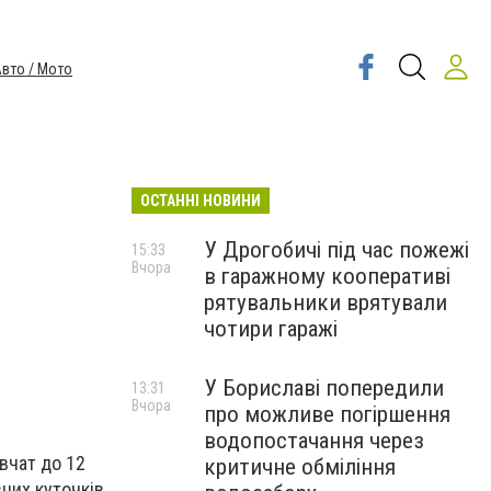
вто / Мото
ОСТАННІ НОВИНИ
У Дрогобичі під час пожежі
15:33
Вчора
в гаражному кооперативі
рятувальники врятували
чотири гаражі
У Бориславі попередили
13:31
Вчора
про можливе погіршення
водопостачання через
івчат до 12
критичне обміління
зних куточків