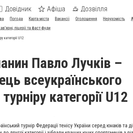
Довідник
Афіша
Дозвілля
ва
Погода
Карта міста
Вакансії
Оголошення
Нерухомість
А
в'ярні, піцерії та фаст-фуди
у категорії U12
анин Павло Лучків –
ць всеукраїнського
 турніру категорії U12
їнський турнір Федерації тенісу України серед юнаків та д
 до другої категорії і зібрали кращих юних спортсменів з рі