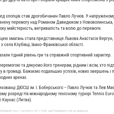
ед хлопців став дрогобичанин Павло Лучків. У напруженом
евнену перемогу над Романом Давидюком з Нововолинська,
у майстерність, витривалість та волю до перемоги.
ею змагань стала представниця Львова Анастасія Вергун, я
з села Клубівці, Івано-Франківської області.
азали гідний рівень гри та справжній спортивний характер.
перемогою та дякуємо його тренерам, рідним і всім, хто пі
у в громаді. Бажаємо подальших успіхів, нових звершень і 
родних аренах.
хованці ДЮСШ ім. І. Боберського – Павло Лучків та Лев Ма
ому розряді На міжнародному тенісному турнірі Tennis Euro
і Каунас (Литва).
бхідний текст і натисніть Ctrl + Enter, щоб повідомити про це редакцію