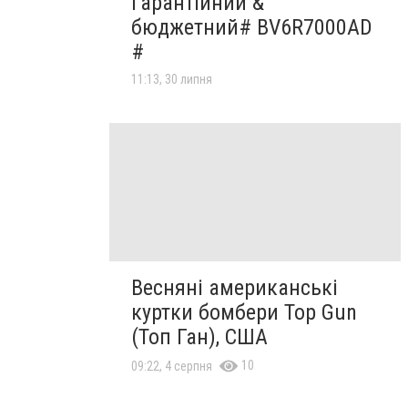
гарантійний &
бюджетний# BV6R7000AD
#
11:13, 30 липня
Весняні американські
куртки бомбери Top Gun
(Топ Ган), США
10
09:22, 4 серпня