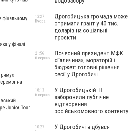
водозабору
Дрогобицька громада може
13:27
у фінальному
Вчора
отримати грант у 40 тис.
доларів на соціальні
проєкти
ка у фіналі
Почесний президент МФК
21:56
6 серпня
«Галичина», мораторій і
бюджет: головні рішення
сесії у Дрогобичі
дтримує
перемог на
У Дрогобицькій ТГ
18:13
6 серпня
заборонили публічне
євський
відтворення
pe Junior Tour
російськомовного контенту
У Дрогобичі відбувся
10:27