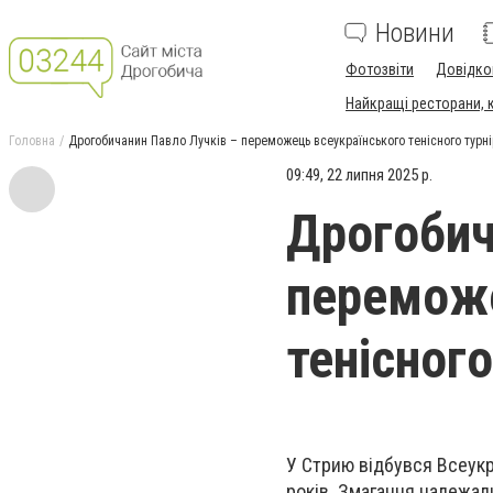
Новини
Фотозвіти
Довідко
Найкращі ресторани, ка
Головна
Дрогобичанин Павло Лучків – переможець всеукраїнського тенісного турнір
09:49, 22 липня 2025 р.
Дрогобич
переможе
тенісного
У Стрию відбувся Всеукра
років. Змагання належали