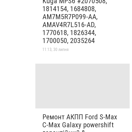
Kuga MPS6 #2070508,
1814154, 1684808,
AM7M5R7P099-AA,
AMAV4R7L516-AD,
1770618, 1826344,
1700050, 2035264
11:13, 30 липня
Ремонт АКПП Ford S-Max
C-Max Galaxy powershift