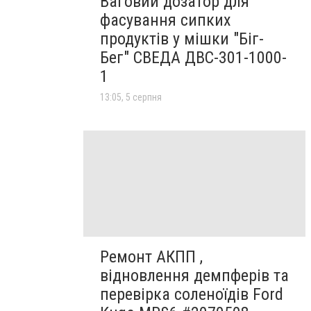
Ваговий дозатор для
фасування сипких
продуктів у мішки "Біг-
Бег" СВЕДА ДВС-301-1000-
1
13:05, 5 серпня
Ремонт АКПП ,
відновлення демпферів та
перевірка соленоїдів Ford