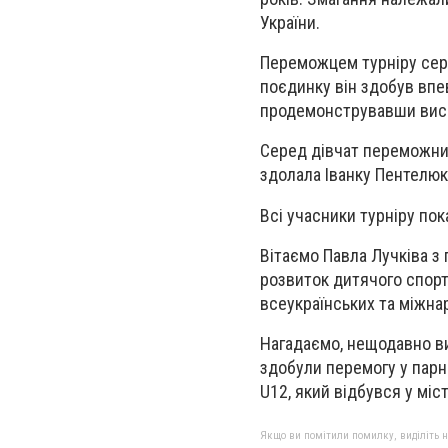
України.
Переможцем турніру сер
поєдинку він здобув вп
продемонструвавши висок
Серед дівчат переможниц
здолала Іванку Пентелюк 
Всі учасники турніру пок
Вітаємо Павла Лучківа з 
розвиток дитячого спорт
всеукраїнських та міжна
Нагадаємо, нещодавно ви
здобули перемогу у парн
U12, який відбувся у міст
Якщо ви помітили помилку, виділіть нео