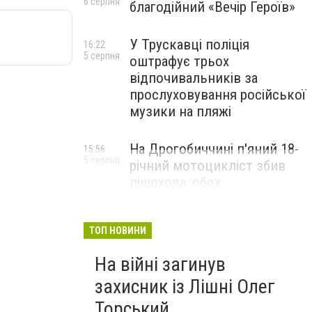
6 серпня
благодійний «Вечір Героїв»
У Трускавці поліція
16:22
5 серпня
оштрафує трьох
відпочивальників за
прослуховування російської
музики на пляжі
На Дрогобиччині п'яний 18-
15:56
5 серпня
річний мотоцикліст збив
пішохода: обох
госпіталізували
ТОП НОВИНИ
На війні загинув
захисник із Лішні Олег
Торський