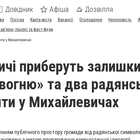
Довідник
Афіша
Дозвілля
ва
Погода
Карта міста
Вакансії
Оголошення
Нерухомість
А
в'ярні, піцерії та фаст-фуди
енти у Михайлевичах
ичі приберуть залишк
 вогню» та два радянс
ти у Михайлевичах
нням публічного простору громади від радянської символі
тановлені з метою пропагування комуністичної ідеології.