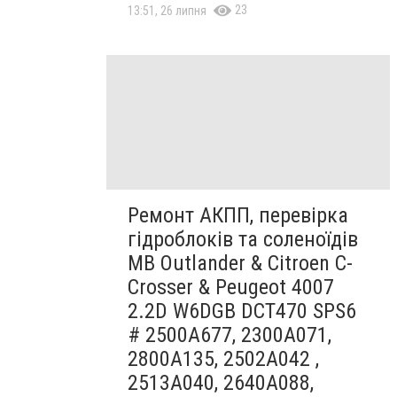
23
13:51, 26 липня
Ремонт АКПП, перевірка
гідроблоків та соленоїдів
MB Outlander & Citroen C-
Crosser & Peugeot 4007
2.2D W6DGB DCT470 SPS6
# 2500A677, 2300A071,
2800A135, 2502A042 ,
2513A040, 2640A088,