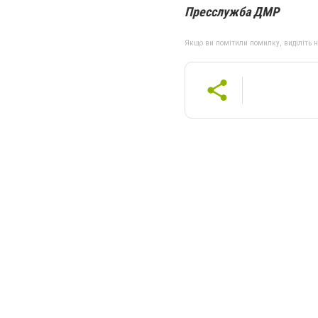
Пресслужба ДМР
Якщо ви помітили помилку, виділіть нео