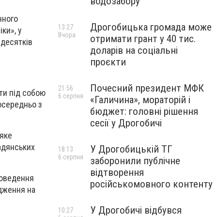
водозабору
чного
Дрогобицька громада може
13:27
ки», у
Вчора
отримати грант у 40 тис.
 десятків
доларів на соціальні
проєкти
Почесний президент МФК
21:56
ти під собою
6 серпня
«Галичина», мораторій і
осередньо з
бюджет: головні рішення
сесії у Дрогобичі
 яке
адянських
У Дрогобицькій ТГ
18:13
6 серпня
заборонили публічне
відтворення
роведення
російськомовного контенту
дження на
У Дрогобичі відбувся
10:27