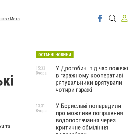
вто / Мото
ОСТАННІ НОВИНИ
и
У Дрогобичі під час пожежі
15:33
Вчора
в гаражному кооперативі
ькі
рятувальники врятували
чотири гаражі
У Бориславі попередили
13:31
Вчора
про можливе погіршення
водопостачання через
ки та
критичне обміління