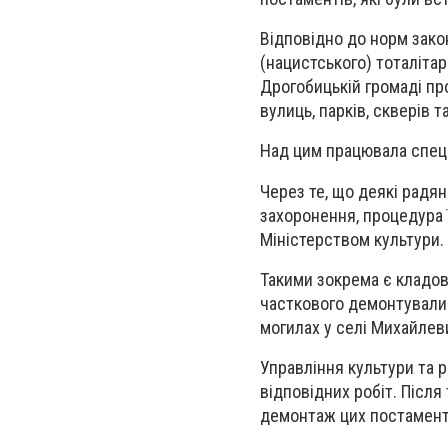
Відповідно до норм зако
(нацистського) тоталітар
Дрогобицькій громаді п
вулиць, парків, скверів 
Над цим працювала спеціа
Через те, що деякі радя
захоронення, процедура
Міністерством культури.
Такими зокрема є кладови
часткового демонтували 
могилах у селі Михайлеви
Управління культури та 
відповідних робіт. Післ
демонтаж цих постаменті