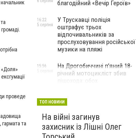
6 серпня
і начальник
благодійний «Вечір Героїв»
У Трускавці поліція
16:22
 та
5 серпня
оштрафує трьох
 громаді.
відпочивальників за
прослуховування російської
музики на пляжі
отрібна
На Дрогобиччині п'яний 18-
15:56
р «Доля»
5 серпня
річний мотоцикліст збив
 ексгумації
пішохода: обох
госпіталізували
ди проведе
ТОП НОВИНИ
На війні загинув
Кладовища
, гармата та
захисник із Лішні Олег
Торський