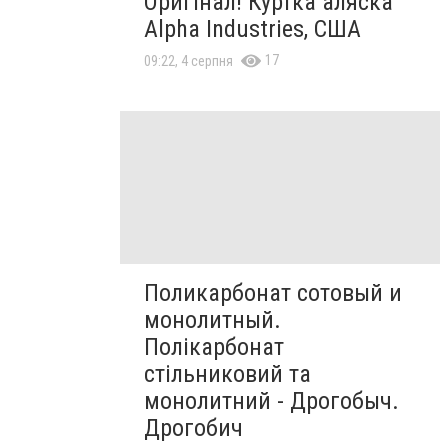
Оригінал! Куртка аляска
Alpha Industries, США
17
09:22, 4 серпня
Поликарбонат сотовый и
монолитный.
Полікарбонат
стільниковий та
монолитний - Дрогобыч.
Дрогобич