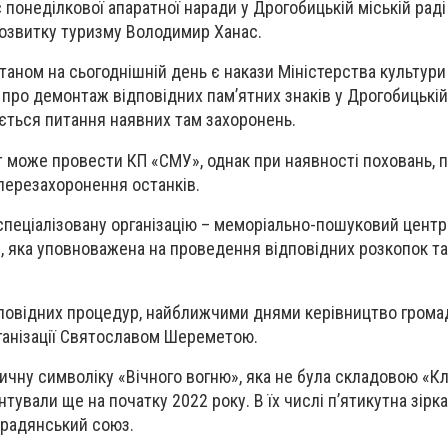
 понеділкової апаратної наради у Дрогобицькій міській рад
розвитку туризму Володимир Ханас.
таном на сьогоднішній день є накази Міністерства культури
 про демонтаж відповідних пам’ятних знаків у Дрогобицькій
ється питання наявних там захоронень.
може провести КП «СМУ», однак при наявності поховань, п
 перезахоронення останків.
спеціалізовану організацію – меморіально-пошуковий цент
и, яка уповноважена на проведення відповідних розкопок та
повідних процедур, найближчими днями керівництво грома
ганізації Святославом Шереметою.
ичну символіку «Вічного вогню», яка не була складовою «
тували ще на початку 2022 року. В їх числі п’ятикутна зірка
 радянський союз.