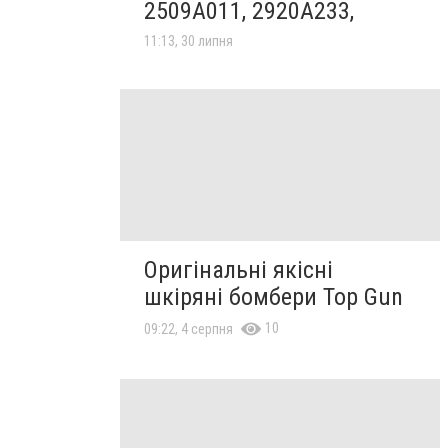
2509A011, 2920A233,
11:13, 30 липня
Оригінальні якісні
шкіряні бомбери Top Gun
10
09:22, 4 серпня