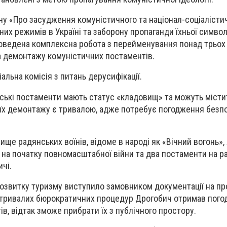
ну «Про засудження комуністичного та націонал-соціалісти
них режимів в Україні та заборону пропаганди їхньої символі
роведена комплексна робота з перейменування понад трьох
та демонтажу комуністичних постаментів.
льна комісія з питань дерусифікації.
нські постаменти мають статус «кладовищ» та можуть місти
 їх демонтажу є тривалою, адже потребує погодження безп
ще радянських воїнів, відоме в народі як «Вічний вогонь»,
на початку повномасштабної війни та два постаменти на р
чі.
розвитку туризму виступило замовником документації на п
я тривалих бюрократичних процедур Дрогобич отримав пого
в, відтак зможе прибрати їх з публічного простору.