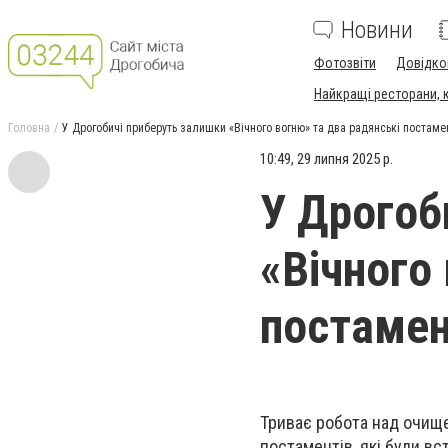
Новини
Фотозвіти
Довідко
Найкращі ресторани, ка
Головна
У Дрогобичі приберуть залишки «Вічного вогню» та два радянські постам
10:49, 29 липня 2025 р.
У Дрогоб
«Вічного
постамен
Триває робота над очище
постаментів, які були вс