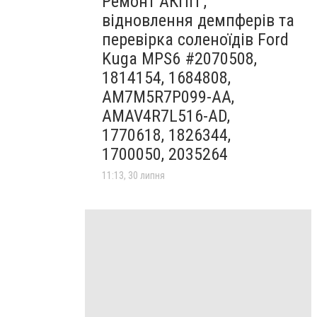
Ремонт АКПП ,
відновлення демпферів та
перевірка соленоїдів Ford
Kuga MPS6 #2070508,
1814154, 1684808,
AM7M5R7P099-AA,
AMAV4R7L516-AD,
1770618, 1826344,
1700050, 2035264
11:13, 30 липня