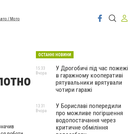
вто / Мото
ОСТАННІ НОВИНИ
У Дрогобичі під час пожежі
15:33
Вчора
в гаражному кооперативі
лотно
рятувальники врятували
чотири гаражі
У Бориславі попередили
13:31
Вчора
про можливе погіршення
водопостачання через
значив
критичне обміління
ься роботи