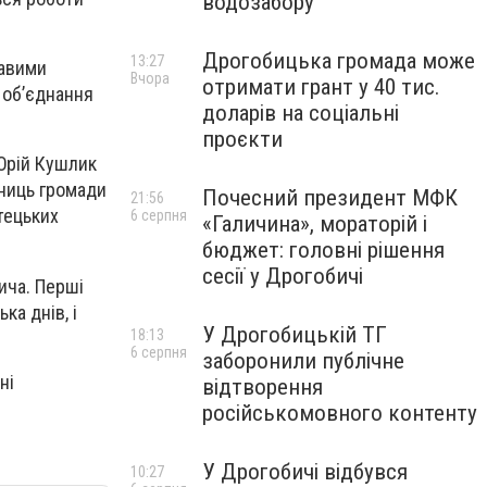
водозабору
Дрогобицька громада може
13:27
кавими
Вчора
отримати грант у 40 тис.
 об’єднання
доларів на соціальні
проєкти
 Юрій Кушлик
сниць громади
Почесний президент МФК
21:56
тецьких
6 серпня
«Галичина», мораторій і
бюджет: головні рішення
сесії у Дрогобичі
ича. Перші
ка днів, і
У Дрогобицькій ТГ
18:13
6 серпня
заборонили публічне
ні
відтворення
російськомовного контенту
У Дрогобичі відбувся
10:27