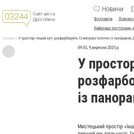
Новини
Фотозвіти
Довідко
Найкращі ресторани, ка
Головна
У просторі «Інший кут» розфарбовують 12-метрове полотно із панорамою 
09:05, 9 вересня 2025 р.
У простор
розфарбо
із панор
Мистецький простір «Ін
перший рік діяльності. 