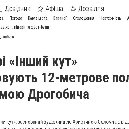
Довідник
Афіша
Дозвілля
ва
Погода
Карта міста
Вакансії
Оголошення
Нерухомість
А
в'ярні, піцерії та фаст-фуди
Дрогобича
і «Інший кут»
вують 12-метрове по
амою Дрогобича
ший кут», заснований художницею Христиною Соломчак, від
Галерея стала місцем, де народжуються нові ідеї, експонуют