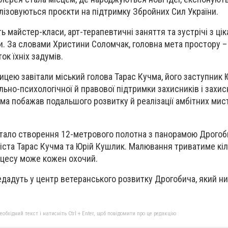
алізовуються проєкти на підтримку Збройних Сил України.
ь майстер-класи, арт-терапевтичні заняття та зустрічі з ці
. За словами Христини Соломчак, головна мета простору –
ок їхніх задумів.
ницею завітали міський голова Тарас Кучма, його заступник
ально-психологічної й правової підтримки захисників і захи
чма побажав подальшого розвитку й реалізації амбітних мис
стало створення 12-метрового полотна з панорамою Дрогоб
іста Тарас Кучма та Юрій Кушлик. Малювання триватиме кіль
оцесу може кожен охочий.
адуть у центр ветеранського розвитку Дрогобича, який ни
бхідний текст і натисніть Ctrl + Enter, щоб повідомити про це редакцію