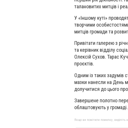
талановитих митців і ре
У «Іншому куті» проводят
творчими особистостями
митців громади та розвит
Привітати галерею з річ
та керівник відділу соці
Олексій Сухов. Тарас Ку
проєктів.
Одним із таких задумів 
мазки нанесли на День м
долучитися до цього пр
Завершене полотно перед
облаштовують у громаді.
Якщо ви помітили помилку, виділіть нео