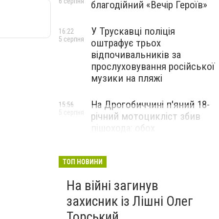
6 серпня
благодійний «Вечір Героїв»
У Трускавці поліція
16:22
5 серпня
оштрафує трьох
відпочивальників за
прослуховування російської
музики на пляжі
На Дрогобиччині п'яний 18-
15:56
5 серпня
річний мотоцикліст збив
пішохода: обох
госпіталізували
ТОП НОВИНИ
На війні загинув
захисник із Лішні Олег
Торський