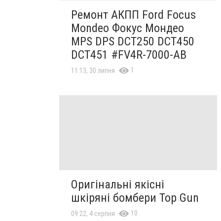
Ремонт АКПП Ford Focus
Mondeo Фокус Мондео
MPS DPS DCT250 DCT450
DCT451 #FV4R-7000-AB
1
11:13, 30 липня
Оригінальні якісні
шкіряні бомбери Top Gun
10
09:22, 4 серпня