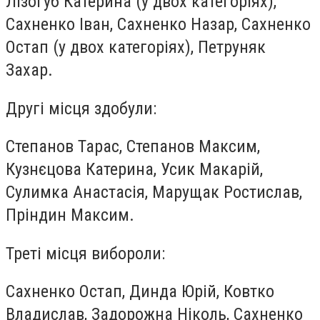
Лізогуб Катерина (у двох категоріях),
Сахненко Іван, Сахненко Назар, Сахненко
Остап (у двох категоріях), Петруняк
Захар.
Другі місця здобули:
Степанов Тарас, Степанов Максим,
Кузнєцова Катерина, Усик Макарій,
Сулимка Анастасія, Марущак Ростислав,
Пріндин Максим.
Треті місця вибороли:
Сахненко Остап, Динда Юрій, Ковтко
Владислав, Задорожна Ніколь, Сахненко