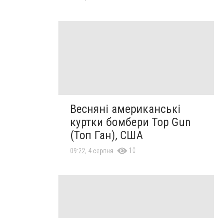
Весняні американські
куртки бомбери Top Gun
(Топ Ган), США
10
09:22, 4 серпня