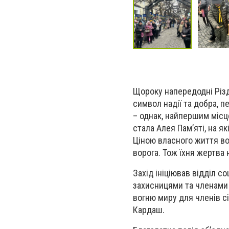
Щороку напередодні Різ
символ надії та добра, п
– однак, найпершим місц
стала Алея Пам’яті, на я
Ціною власного життя во
ворога. Тож їхня жертва 
Захід ініціював відділ с
захисницями та членами 
вогню миру для членів с
Кардаш.