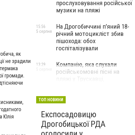
прослуховування російської
музики на пляжі
На Дрогобиччині п'яний 18-
15:56
5 серпня
річний мотоцикліст збив
пішохода: обох
госпіталізували
обича, як
ції не зрадили
Компанію, яка слухали
13:29
отермака
5 серпня
російськомовні пісні на
ої громади.
пляжі у Трускавці,
ідтісняючи
оштрафують
ТОП НОВИНИ
ахисниками,
годатного
Експосадовицю
а Юлія
Дрогобицької РДА
оголосили у