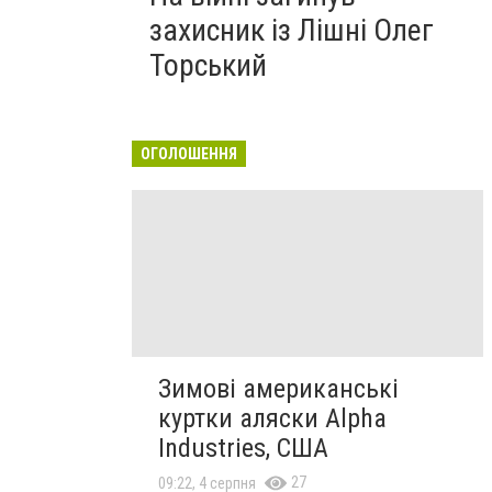
захисник із Лішні Олег
Торський
ОГОЛОШЕННЯ
Зимові американські
куртки аляски Alpha
Industries, США
27
09:22, 4 серпня