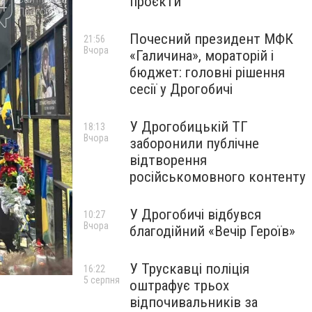
проєкти
Почесний президент МФК
21:56
Вчора
«Галичина», мораторій і
бюджет: головні рішення
сесії у Дрогобичі
У Дрогобицькій ТГ
18:13
Вчора
заборонили публічне
відтворення
російськомовного контенту
У Дрогобичі відбувся
10:27
Вчора
благодійний «Вечір Героїв»
У Трускавці поліція
16:22
5 серпня
оштрафує трьох
відпочивальників за