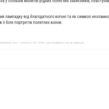
ла у спільній молитві рідних полеглих захисників, пластуні
ив лампадку від благодатного вогню та як символ незламної
 її біля портретів полеглих воїнів.
бхідний текст і натисніть Ctrl + Enter, щоб повідомити про це редакцію