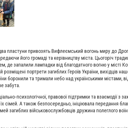
два пластуни привозять Вифлеємський вогонь миру до Дрог
ередаючи його громаді та керівництву міста. Цьогоріч тради
ем, де запалили лампадки від благодатного вогню у місті К
кій розміщені портрети загиблих Героїв України, вихідців наш
їни боронили та тримали небо над українськими містами, в
не забута.
оціально-психологічної, правової підтримки та взаємодії з з
їх сімей. А також безпосередньо, ініціювала передання бла
імей загиблих військовослужбовців дружина полеглого воїн