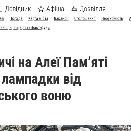
Довідник
Афіша
Дозвілля
ва
Погода
Карта міста
Вакансії
Оголошення
Нерухомість
А
в'ярні, піцерії та фаст-фуди
чі на Алеї Пам’яті
 лампадки від
ського воню