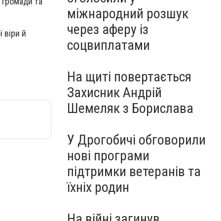
в громади та
міжнародний розшук
через аферу із
 віри й
соцвиплатами
На щиті повертається
Захисник Андрій
Шемеляк з Борислава
У Дрогобичі обговорили
нові програми
підтримки ветеранів та
їхніх родин
На війні загинув