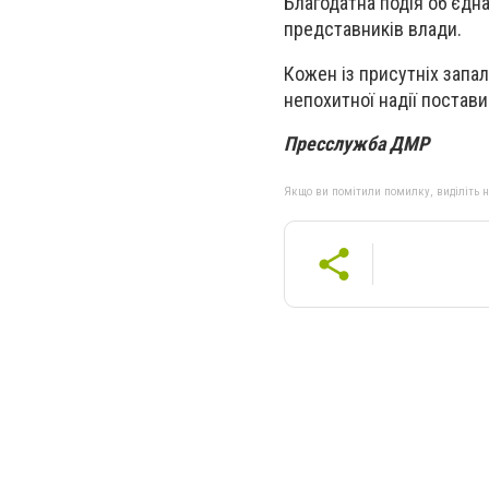
Благодатна подія об’єдна
представників влади.
Кожен із присутніх запал
непохитної надії поставив
Пресслужба ДМР
Якщо ви помітили помилку, виділіть нео