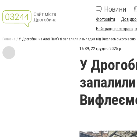
Новини
Фотозвіти
Довідко
Найкращі ресторани, ка
Головна
У Дрогобичі на Алеї Пам’яті запалили лампадки від Вифлеємського воню
16:39, 22 грудня 2025 р.
У Дрогоби
запалили
Вифлеєм