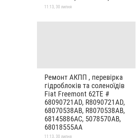
11:13, 30 липня
Ремонт АКПП , перевірка
гідроблоків та соленоїдів
Fiat Freemont 62TE #
68090721AD, R8090721AD,
68070538AB, R8070538AB,
68145886AC, 5078570AB,
68018555AA
11:13, 30 липня