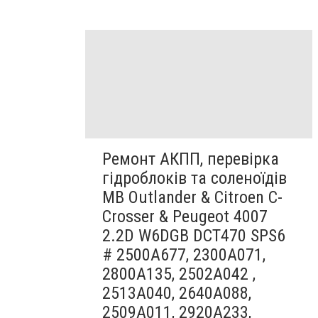
Ремонт АКПП, перевірка
гідроблоків та соленоїдів
MB Outlander & Citroen C-
Crosser & Peugeot 4007
2.2D W6DGB DCT470 SPS6
# 2500A677, 2300A071,
2800A135, 2502A042 ,
2513A040, 2640A088,
2509A011, 2920A233,