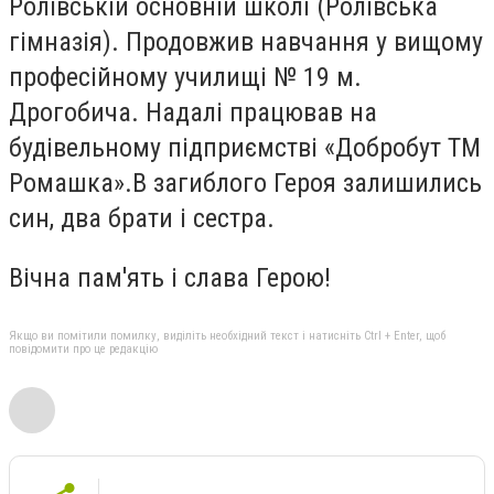
Ролівській основній школі (Ролівська
гімназія). Продовжив навчання у вищому
професійному училищі № 19 м.
Дрогобича. Надалі працював на
будівельному підприємстві «Добробут ТМ
Ромашка».В загиблого Героя залишились
син, два брати і сестра.
Вічна пам'ять і слава Герою!
Якщо ви помітили помилку, виділіть необхідний текст і натисніть Ctrl + Enter, щоб
повідомити про це редакцію