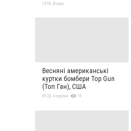
13:05, Вчора
Весняні американські
куртки бомбери Top Gun
(Топ Ган), США
10
09:22, 4 серпня