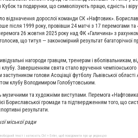
 Кубок та подарунки, що символізують працю, єдність і віру
ло відзначення дорослої команди СК «Нафтовик». Борислав
рше після 1999 року, провівши 24 матчі з 17 перемогами та
еремога 26 жовтня 2025 року над ФК «Галичина» з рахунком
аголосив, що титул — закономірний результат багаторічної п
дивідуальні нагороди гравцям, тренерам і вболівальникам, 
і клубу. Завершенням свята стало вручення чемпіонського
 заступником голови Асоціації футболу Львівської області
том клубу Володимиром Голобутовським.
 музичними та художніми виступами. Перемога «Нафтовика
єї Бориславської громади та підтвердженням того, що сист
спортивні результати.
ої міської ради
бхідний текст і натисніть Ctrl + Enter, щоб повідомити про це редакцію