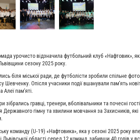
омада урочисто відзначила футбольний клуб «Нафтовик», я
 Львівщини сезону 2025 року.
ись біля міської ради, де футболісти зробили спільне фото
су Шевченку. Опісля учасники події вшанували пам’ять новіт
 Алеї пам’яті.
ри зібрались гравці, тренери, вболівальники та почесні гост
я Державного гімну та хвилини мовчання за Захисників, які
и.
ьку команду (U-19) «Нафтовика», яка у сезоні 2025 року вп
і Львівської області серед 12 команд, забивши 40 голів у вс