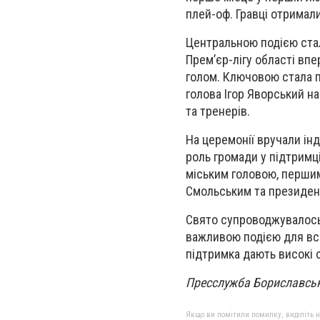
плей-оф. Гравці отримали
Центральною подією ста
Прем’єр-лігу області впе
голом. Ключовою стала п
голова Ігор Яворський н
та тренерів.
На церемонії вручали ін
роль громади у підтримц
міським головою, першим
Смольським та президен
Свято супроводжувалось
важливою подією для всі
підтримка дають високі 
Пресслужба Бориславськ
Якщо ви помітили помилку, виділіть нео