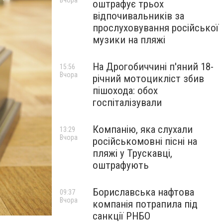
Вчора
оштрафує трьох
відпочивальників за
прослуховування російської
музики на пляжі
На Дрогобиччині п'яний 18-
15:56
Вчора
річний мотоцикліст збив
пішохода: обох
госпіталізували
Компанію, яка слухали
13:29
Вчора
російськомовні пісні на
пляжі у Трускавці,
оштрафують
Бориславська нафтова
09:37
Вчора
компанія потрапила під
санкції РНБО