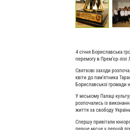
4 січня Бориславська гр
перемогу в Прем’єр-лізі
Святкові заходи розпочал
квіти до пам’ятника Тара
Бориславської громади на
У міському Палаці культу
розпочались із виконанн
життя за свободу Україн
Спершу привітали юніорс
перше місце у першій ліз