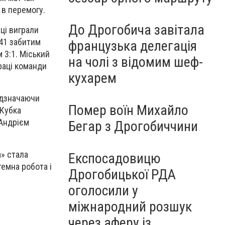
 в перемогу.
До Дрогобича завітала
ці виграли
 41 забитим
французька делегація
 3:1. Міський
на чолі з відомим шеф-
раці команди
кухарем
відзначаючи
Помер воїн Михайло
 Кубка
 Андрієм
Бегар з Дрогобиччини
» стала
Експосадовицю
емна робота і
Дрогобицької РДА
оголосили у
міжнародний розшук
через аферу із