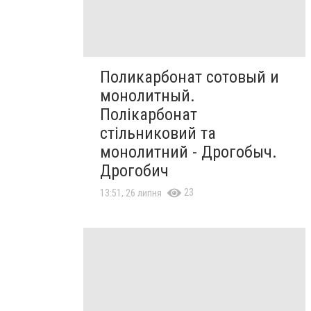
Поликарбонат сотовый и
монолитный.
Полікарбонат
стільниковий та
монолитний - Дрогобыч.
Дрогобич
23
13:51, 26 липня