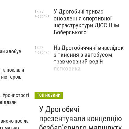
У Дрогобичі триває
18:37
4 серпня
оновлення спортивної
інфраструктури ДЮСШ ім.
Боберського
На Дрогобиччині внаслідок
14:43
кий здобув
4 серпня
зіткнення з автобусом
травмований водій
легковика
 та поклали
ніх Героїв
і. Урочистості
ТОП НОВИНИ
 віддали
У Дрогобичі
презентували концепцію
евнено посіла
безбар’єрного маршруту
іх матчах