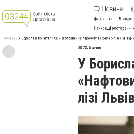
Новини
Фотозвіти
Довідко
Найкращі ресторани, ка
Головна
У Бориславі привітали СК «Нафтовик» за перемогу в Прем’єр-лізі Львівщи
08:23, 5 січня
У Борисл
«Нафтови
лізі Льв