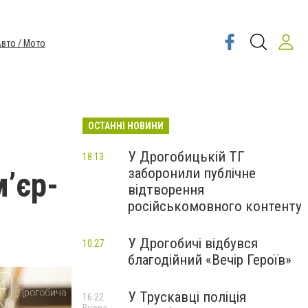
вто / Мото
ОСТАННІ НОВИНИ
У Дрогобицькій ТГ
18:13
заборонили публічне
’єр-
відтворення
російськомовного контенту
У Дрогобичі відбувся
10:27
благодійний «Вечір Героїв»
У Трускавці поліція
16:22