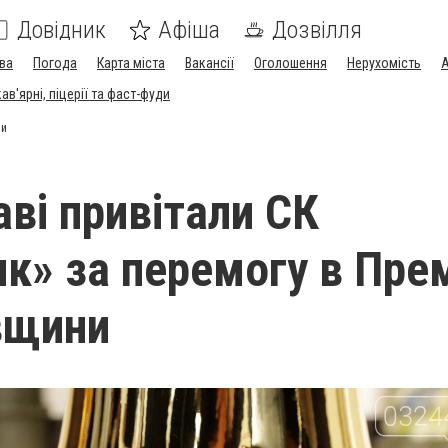
Довідник
Афіша
Дозвілля
ва
Погода
Карта міста
Вакансії
Оголошення
Нерухомість
А
в'ярні, піцерії та фаст-фуди
ни
аві привітали СК
к» за перемогу в Прем
івщини