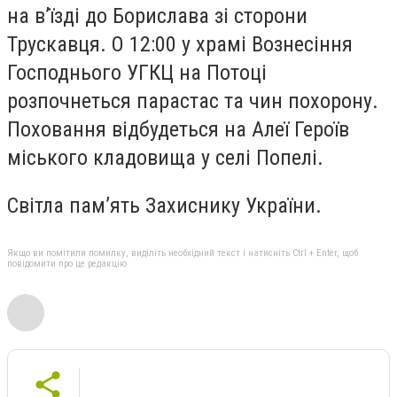
на в’їзді до Борислава зі сторони
Трускавця. О 12:00 у храмі Вознесіння
Господнього УГКЦ на Потоці
розпочнеться парастас та чин похорону.
Поховання відбудеться на Алеї Героїв
міського кладовища у селі Попелі.
Світла пам’ять Захиснику України.
Якщо ви помітили помилку, виділіть необхідний текст і натисніть Ctrl + Enter, щоб
повідомити про це редакцію