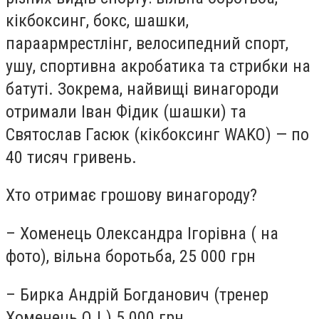
кікбоксинг, бокс, шашки,
параармрестлінг, велосипедний спорт,
ушу, спортивна акробатика та стрибки на
батуті. Зокрема, найвищі винагороди
отримали Іван Фідик (шашки) та
Святослав Гасюк (кікбоксинг WAKO) — по
40 тисяч гривень.
Хто отримає грошову винагороду?
– Хоменець Олександра Ігорівна ( на
фото), вільна боротьба, 25 000 грн
– Бирка Андрій Богданович (тренер
Хоменець О.І.) 5 000 грн