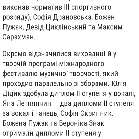
виконав норматив ІІІ спортивного
розряду), Софія Драновська, Божен
Пужак, Девід Циклінський та Максим
Сарахман.
Окремо відзначилися вихованці й у
творчій програмі міжнародного
фестивалю музичної творчості, який
проходив паралельно зі зборами. Юлія
Дідик здобула диплом ІІ ступеня у вокалі,
Яна Летнянчин — два дипломи ІІ ступеня
за вокал і танець, Софія Скрипник,
Божена Пужак та Вероніка Знак
отримали дипломи ІІ ступеня у