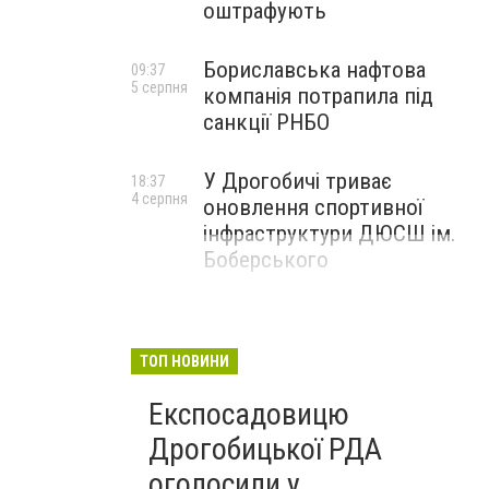
оштрафують
Бориславська нафтова
09:37
5 серпня
компанія потрапила під
санкції РНБО
У Дрогобичі триває
18:37
4 серпня
оновлення спортивної
інфраструктури ДЮСШ ім.
Боберського
ТОП НОВИНИ
Експосадовицю
Дрогобицької РДА
оголосили у