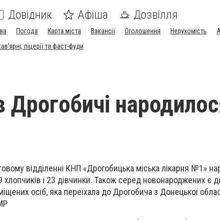
Довідник
Афіша
Дозвілля
ва
Погода
Карта міста
Вакансії
Оголошення
Нерухомість
А
в'ярні, піцерії та фаст-фуди
 в Дрогобичі народилос
овому відділенні КНП «Дрогобицька міська лікарня №1» на
9 хлопчиків і 23 дівчинки. Також серед новонароджених є д
іщених осіб, яка переїхала до Дрогобича з Донецької облас
МР