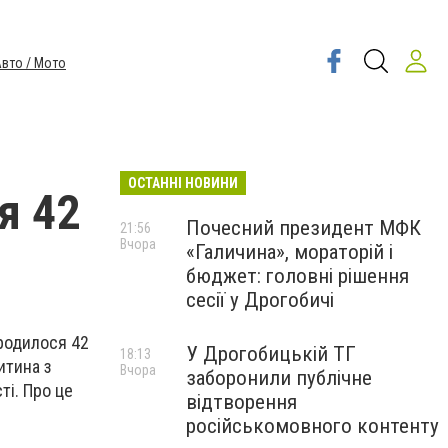
вто / Мото
ОСТАННІ НОВИНИ
я 42
Почесний президент МФК
21:56
Вчора
«Галичина», мораторій і
бюджет: головні рішення
сесії у Дрогобичі
родилося 42
У Дрогобицькій ТГ
18:13
итина з
Вчора
заборонили публічне
ті. Про це
відтворення
російськомовного контенту