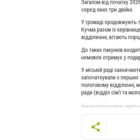
Загалом від початку 2026
серед яких три двійні.
У громаді продовжують т
Кучма разом із керівниц
відділення, вітають пор
До таких пакунків входят
немовля отримує у подар
У міській раді зазначаю
започаткували з перших 
пологовому відділенні, м
ради (відділ сім’ї та моло
Якщо ви помітили помилку, виділіть нео