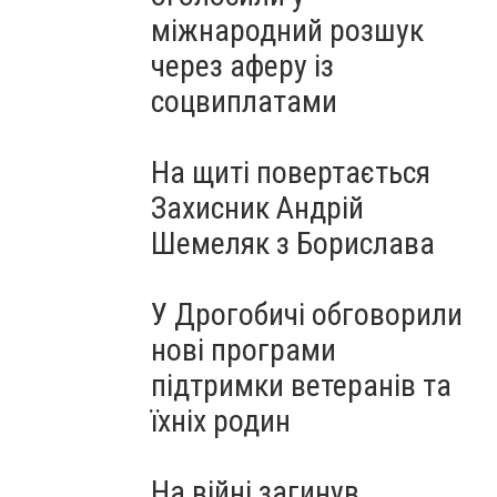
міжнародний розшук
через аферу із
соцвиплатами
На щиті повертається
Захисник Андрій
Шемеляк з Борислава
У Дрогобичі обговорили
нові програми
підтримки ветеранів та
їхніх родин
На війні загинув