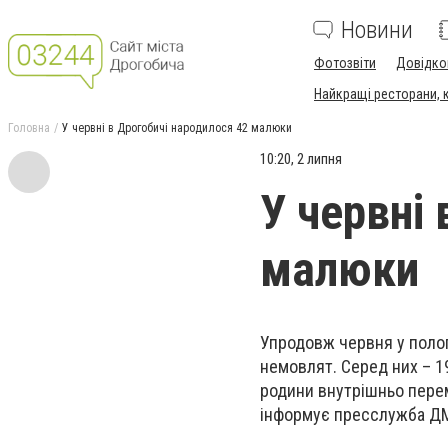
Новини
Фотозвіти
Довідко
Найкращі ресторани, ка
Головна
У червні в Дрогобичі народилося 42 малюки
10:20, 2 липня
У червні
малюки
Упродовж червня у полог
немовлят. Серед них – 1
родини внутрішньо перем
інформує пресслужба Д