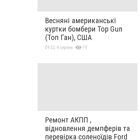
Весняні американські
куртки бомбери Top Gun
(Топ Ган), США
10
09:22, 4 серпня
Ремонт АКПП ,
відновлення демпферів та
перевірка соленоїдів Ford