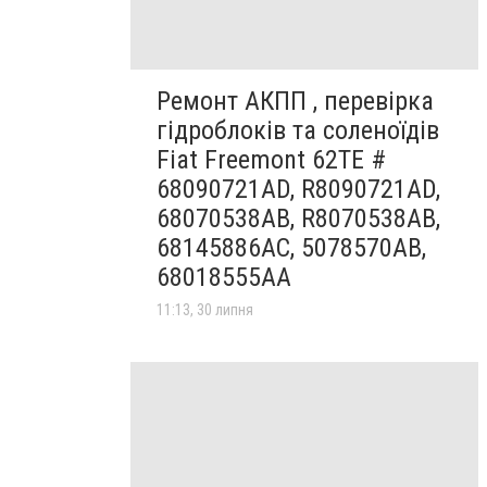
Ремонт АКПП , перевірка
гідроблоків та соленоїдів
Fiat Freemont 62TE #
68090721AD, R8090721AD,
68070538AB, R8070538AB,
68145886AC, 5078570AB,
68018555AA
11:13, 30 липня