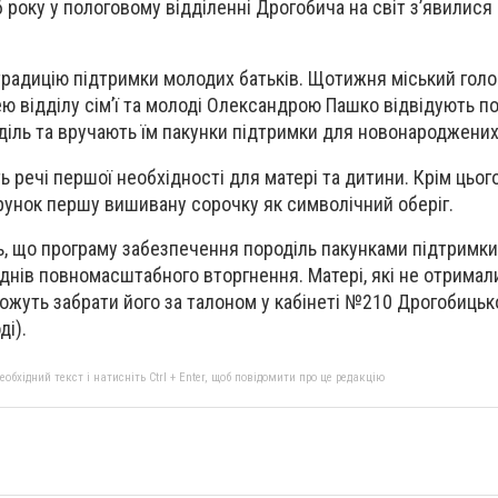
 року у пологовому відділенні Дрогобича на світ з’явилися 
радицію підтримки молодих батьків. Щотижня міський голо
ею відділу сім’ї та молоді Олександрою Пашко відвідують п
оділь та вручають їм пакунки підтримки для новонароджених
ь речі першої необхідності для матері та дитини. Крім цьог
унок першу вишивану сорочку як символічний оберіг.
ть, що програму забезпечення породіль пакунками підтримки
днів повномасштабного вторгнення. Матері, які не отримал
ожуть забрати його за талоном у кабінеті №210 Дрогобицько
ді).
бхідний текст і натисніть Ctrl + Enter, щоб повідомити про це редакцію