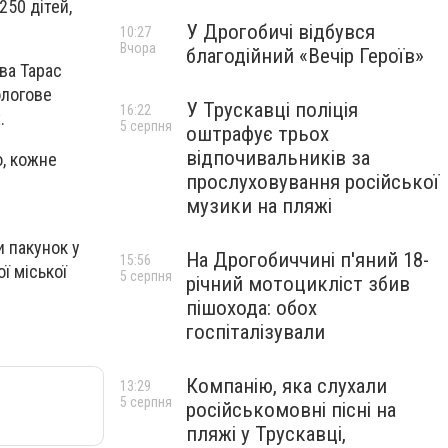
250 дітей,
У Дрогобичі відбувся
10:27
Вчора
благодійний «Вечір Героїв»
ва Тарас
ологове
У Трускавці поліція
16:22
.
5 серпня
оштрафує трьох
відпочивальників за
о, кожне
прослуховування російської
музики на пляжі
и пакунок у
На Дрогобиччині п'яний 18-
15:56
ї міської
5 серпня
річний мотоцикліст збив
пішохода: обох
госпіталізували
Компанію, яка слухали
13:29
5 серпня
російськомовні пісні на
пляжі у Трускавці,