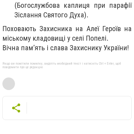
(Богослужбова каплиця при парафії
Зіслання Святого Духа).
Поховають Захисника на Алеї Героїв на
міському кладовищі у селі Попелі.
Вічна пам’ять і слава Захиснику України!
Якщо ви помітили помилку, виділіть необхідний текст і натисніть Ctrl + Enter, щоб
повідомити про це редакцію