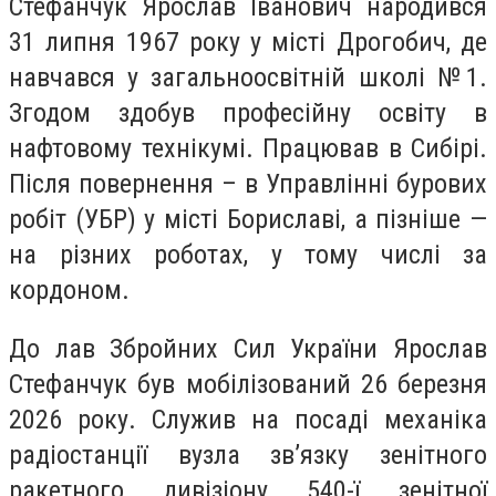
Стефанчук Ярослав Іванович народився
31 липня 1967 року у місті Дрогобич, де
навчався у загальноосвітній школі №1.
Згодом здобув професійну освіту в
нафтовому технікумі. Працював в Сибірі.
Після повернення – в Управлінні бурових
робіт (УБР) у місті Бориславі, а пізніше —
на різних роботах, у тому числі за
кордоном.
До лав Збройних Сил України Ярослав
Стефанчук був мобілізований 26 березня
2026 року. Служив на посаді механіка
радіостанції вузла зв’язку зенітного
ракетного дивізіону 540-ї зенітної