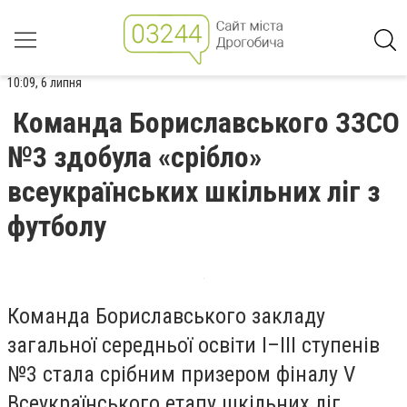
10:09, 6 липня
Команда Бориславського ЗЗСО
№3 здобула «срібло»
всеукраїнських шкільних ліг з
футболу
Команда Бориславського закладу
загальної середньої освіти І–ІІІ ступенів
№3 стала срібним призером фіналу V
Всеукраїнського етапу шкільних ліг