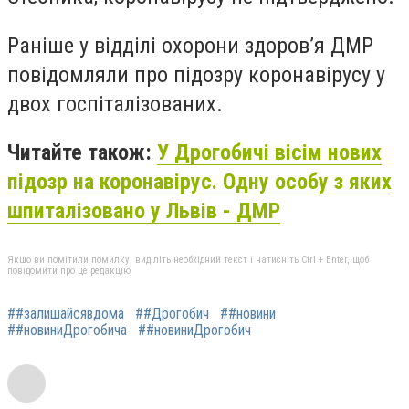
Раніше у відділі охорони здоров’я ДМР
повідомляли про підозру коронавірусу у
двох госпіталізованих.
Читайте також:
У Дрогобичі вісім нових
підозр на коронавірус. Одну особу з яких
шпиталізовано у Львів - ДМР
Якщо ви помітили помилку, виділіть необхідний текст і натисніть Ctrl + Enter, щоб
повідомити про це редакцію
##залишайсявдома
##Дрогобич
##новини
##новиниДрогобича
##новиниДрогобич