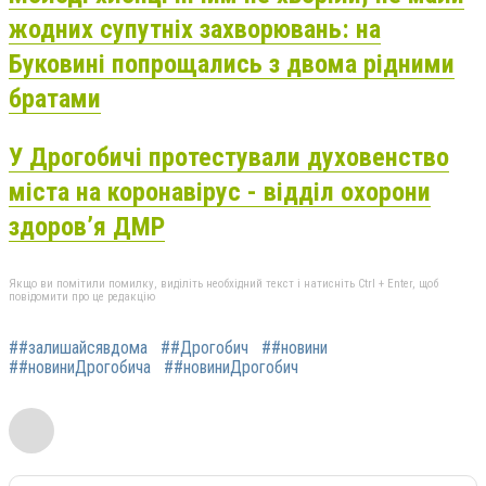
жодних супутніх захворювань: на
Буковині попрощались з двома рідними
братами
У Дрогобичі протестували духовенство
міста на коронавірус - відділ охорони
здоров’я ДМР
Якщо ви помітили помилку, виділіть необхідний текст і натисніть Ctrl + Enter, щоб
повідомити про це редакцію
##залишайсявдома
##Дрогобич
##новини
##новиниДрогобича
##новиниДрогобич