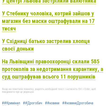
У центрі Львова застрілили валютника
У Стебнику чоловіка, котрий зайшов у
магазин без маски оштрафували на 17
тисяч
У Східниці батько застрелив хлопця
своєї доньки
На Львівщині правоохоронці склали 585
протоколів за недотримання карантину, а
суд оштрафував всього 11 порушників
Якщо ви помітили помилку, виділіть необхідний текст і натисніть Ctrl + Enter, щоб
повідомити про це редакцію
##Кримінал
##Дрогобич
##новини
##новиниДрогобича