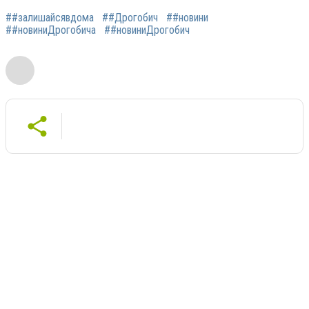
##залишайсявдома
##Дрогобич
##новини
##новиниДрогобича
##новиниДрогобич