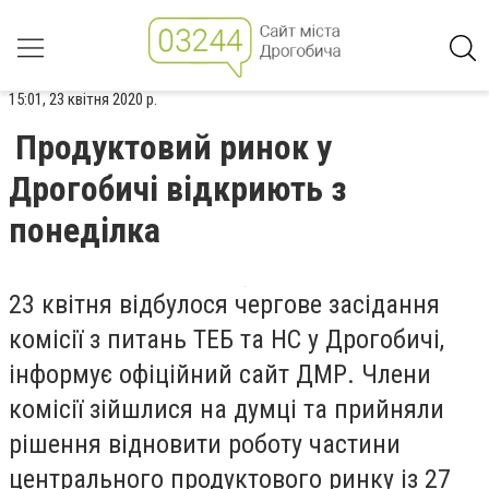
15:01, 23 квітня 2020 р.
Продуктовий ринок у
Дрогобичі відкриють з
понеділка
23 квітня
відбулося чергове засідання
комісії з питань ТЕБ та НС
у Дрогобичі,
інформує офіційний сайт ДМР. Члени
комісії зійшлися на думці та
прийнял
и
рішення віднов
ити
робот
у
частини
центрального продуктового ринку
із 27