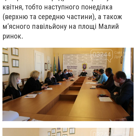
квітня, тобто наступного понеділка
(верхн
ю
та середн
ю
частини), а також
м’ясного павільйону на площі Малий
ринок.