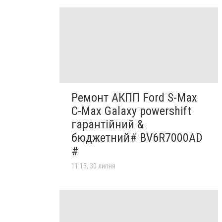
Ремонт АКПП Ford S-Max
C-Max Galaxy powershift
гарантійний &
бюджетний# BV6R7000AD
#
11:13, 30 липня