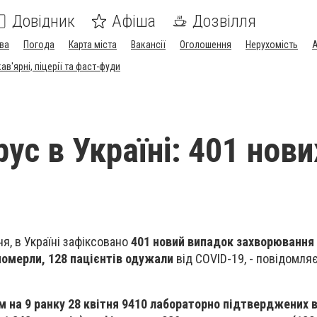
Довідник
Афіша
Дозвілля
ва
Погода
Карта міста
Вакансії
Оголошення
Нерухомість
А
в'ярні, піцерії та фаст-фуди
ус в Україні: 401 нови
ня, в Україні зафіксовано
401 новий випадок захворювання
померли, 128 пацієнтів одужали
від COVID-19, - повідомля
ом на 9 ранку 28 квітня 9410 лабораторно підтверджених 