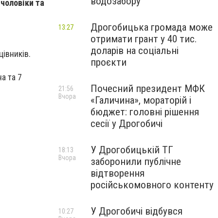
водозабору
 чоловіки та
Дрогобицька громада може
13:27
отримати грант у 40 тис.
доларів на соціальні
цівників.
проєкти
а та 7
Почесний президент МФК
21:56
Вчора
«Галичина», мораторій і
бюджет: головні рішення
сесії у Дрогобичі
У Дрогобицькій ТГ
18:13
Вчора
заборонили публічне
відтворення
російськомовного контенту
У Дрогобичі відбувся
10:27