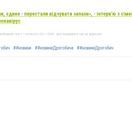
, єдине - перестали відчувати запахи», - інтерв'ю з сім
ронавірус
бхідний текст і натисніть Ctrl + Enter, щоб повідомити про це редакцію
гобич
##новини
##новиниДрогобича
##новиниДрогобич