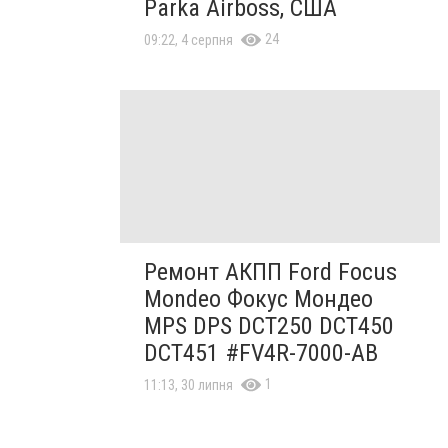
Parka Airboss, США
24
09:22, 4 серпня
Ремонт АКПП Ford Focus
Mondeo Фокус Мондео
MPS DPS DCT250 DCT450
DCT451 #FV4R-7000-AB
1
11:13, 30 липня