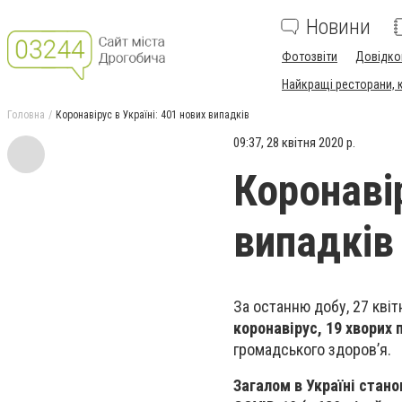
Новини
Фотозвіти
Довідко
Найкращі ресторани, ка
Головна
Коронавірус в Україні: 401 нових випадків
09:37, 28 квітня 2020 р.
Коронавір
випадків
За останню добу, 27 квіт
коронавірус, 19 хворих 
громадського здоров’я.
Загалом в Україні стан