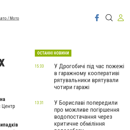
вто / Мото
ОСТАННІ НОВИНИ
х
У Дрогобичі під час пожежі
15:33
в гаражному кооперативі
рятувальники врятували
чотири гаражі
 на
У Бориславі попередили
13:31
є Центр
про можливе погіршення
водопостачання через
критичне обміління
випадків