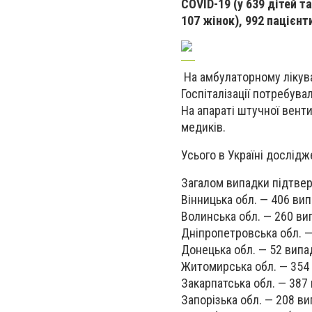
COVID-19 (у 639 дітей т
107 жінок), 992 пацієнт
На амбулаторному лікува
Госпіталізації потребувал
На апараті штучної венти
медиків.
Усього в Україні дослід
Загалом випадки підтве
Вінницька обл. — 406 вип
Волинська обл. — 260 ви
Дніпропетровська обл. —
Донецька обл. — 52 випа
Житомирська обл. — 354 
Закарпатська обл. — 387 
Запорізька обл. — 208 ви