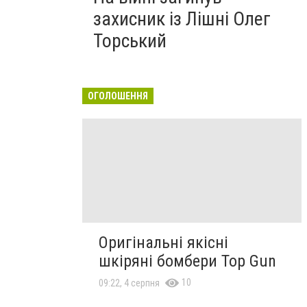
захисник із Лішні Олег
Торський
ОГОЛОШЕННЯ
Оригінальні якісні
шкіряні бомбери Top Gun
10
09:22, 4 серпня