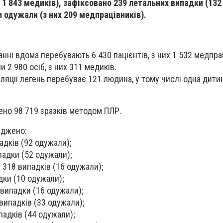
а 1 843 медиків), зафіксовано 239 летальних випадки (132
и одужали (з них 209 медпрацівників).
нні вдома перебувають 6 430 пацієнтів, з них 1 532 медпра
и 2 980 осіб, з них 311 медиків.
ляції легень перебуває 121 людина, у тому числі одна дитин
жено 98 719 зразків методом ПЛР.
рджено:
адків (92 одужали);
падки (52 одужали);
 318 випадків (16 одужали);
дки (10 одужали);
випадки (16 одужали);
випадків (33 одужали);
падків (44 одужали);