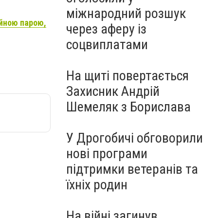
міжнародний розшук
ейною парою,
через аферу із
соцвиплатами
На щиті повертається
Захисник Андрій
Шемеляк з Борислава
У Дрогобичі обговорили
нові програми
підтримки ветеранів та
їхніх родин
На війні загинув