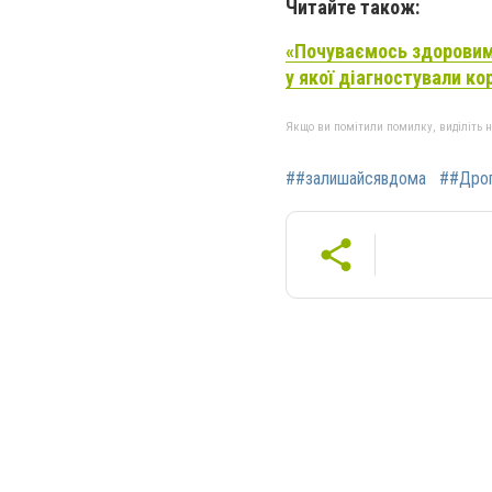
Читайте також:
«Почуваємось здоровими
у якої діагностували ко
Якщо ви помітили помилку, виділіть нео
##залишайсявдома
##Дро