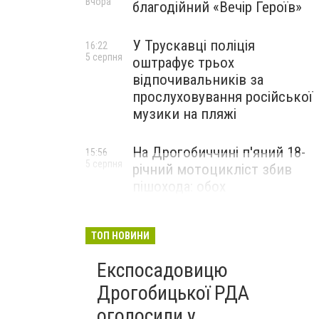
Вчора
благодійний «Вечір Героїв»
У Трускавці поліція
16:22
5 серпня
оштрафує трьох
відпочивальників за
прослуховування російської
музики на пляжі
На Дрогобиччині п'яний 18-
15:56
5 серпня
річний мотоцикліст збив
пішохода: обох
госпіталізували
ТОП НОВИНИ
Експосадовицю
Дрогобицької РДА
оголосили у