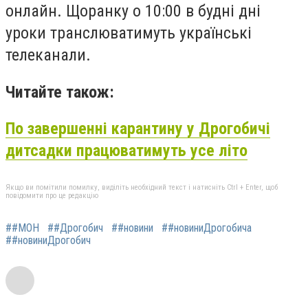
онлайн. Щоранку о 10:00 в будні дні
уроки транслюватимуть українські
телеканали.
Читайте також:
По завершенні карантину у Дрогобичі
дитсадки працюватимуть усе літо
Якщо ви помітили помилку, виділіть необхідний текст і натисніть Ctrl + Enter, щоб
повідомити про це редакцію
##МОН
##Дрогобич
##новини
##новиниДрогобича
##новиниДрогобич