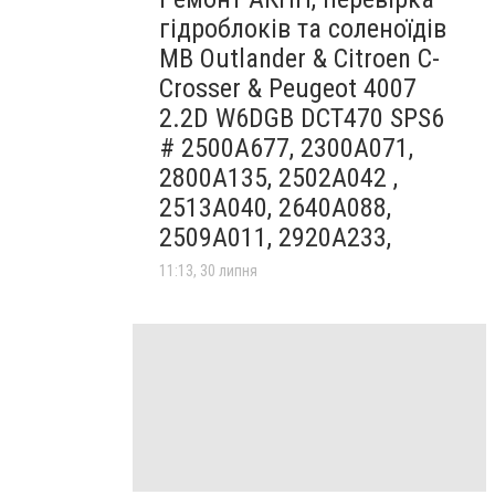
гідроблоків та соленоїдів
MB Outlander & Citroen C-
Crosser & Peugeot 4007
2.2D W6DGB DCT470 SPS6
# 2500A677, 2300A071,
2800A135, 2502A042 ,
2513A040, 2640A088,
2509A011, 2920A233,
11:13, 30 липня