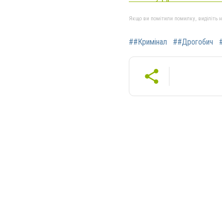
Якщо ви помітили помилку, виділіть нео
##Кримінал
##Дрогобич