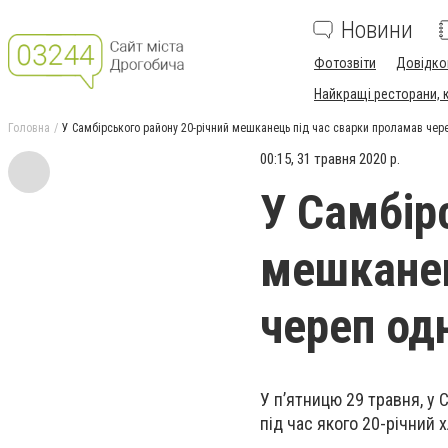
Новини
Фотозвіти
Довідко
Найкращі ресторани, ка
Головна
У Самбірського району 20-річний мешканець під час сварки проламав че
00:15, 31 травня 2020 р.
У Самбір
мешканец
череп од
У п’ятницю 29 травня, у
під час якого 20-річний