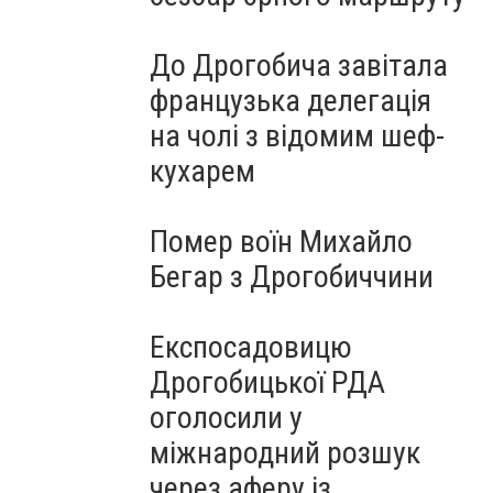
До Дрогобича завітала
французька делегація
на чолі з відомим шеф-
кухарем
Помер воїн Михайло
Бегар з Дрогобиччини
Експосадовицю
Дрогобицької РДА
оголосили у
міжнародний розшук
через аферу із