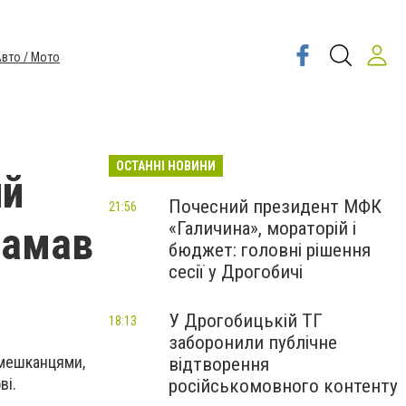
вто / Мото
ОСТАННІ НОВИНИ
ий
Почесний президент МФК
21:56
«Галичина», мораторій і
ламав
бюджет: головні рішення
сесії у Дрогобичі
У Дрогобицькій ТГ
18:13
заборонили публічне
 мешканцями,
відтворення
ві.
російськомовного контенту