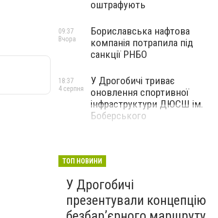
оштрафують
Бориславська нафтова
09:37
Вчора
компанія потрапила під
санкції РНБО
У Дрогобичі триває
18:37
4 серпня
оновлення спортивної
інфраструктури ДЮСШ ім.
Боберського
ТОП НОВИНИ
У Дрогобичі
презентували концепцію
безбар’єрного маршруту