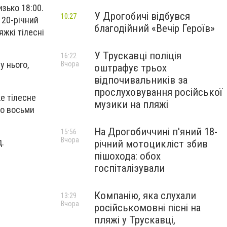
зько 18:00.
У Дрогобичі відбувся
10:27
 20-річний
благодійний «Вечір Героїв»
жкі тілесні
У Трускавці поліція
16:22
у нього,
Вчора
оштрафує трьох
відпочивальників за
прослуховування російської
е тілесне
музики на пляжі
до восьми
На Дрогобиччині п'яний 18-
15:56
Вчора
д.
річний мотоцикліст збив
пішохода: обох
госпіталізували
Компанію, яка слухали
13:29
Вчора
російськомовні пісні на
пляжі у Трускавці,