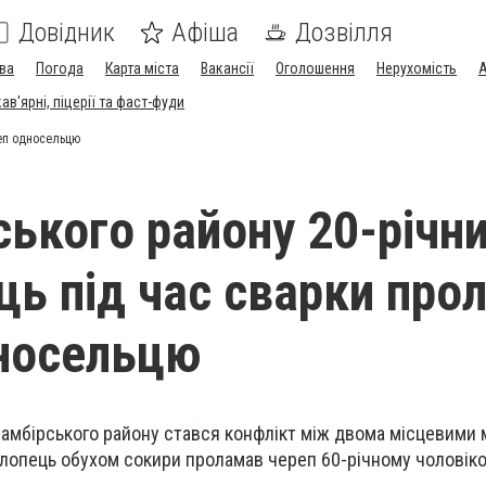
Довідник
Афіша
Дозвілля
ва
Погода
Карта міста
Вакансії
Оголошення
Нерухомість
А
в'ярні, піцерії та фаст-фуди
реп односельцю
ського району 20-річн
ь під час сварки про
носельцю
 Самбірського району стався конфлікт між двома місцевими
 хлопець обухом сокири проламав череп 60-річному чоловіко