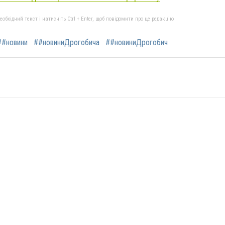
бхідний текст і натисніть Ctrl + Enter, щоб повідомити про це редакцію
##новини
##новиниДрогобича
##новиниДрогобич