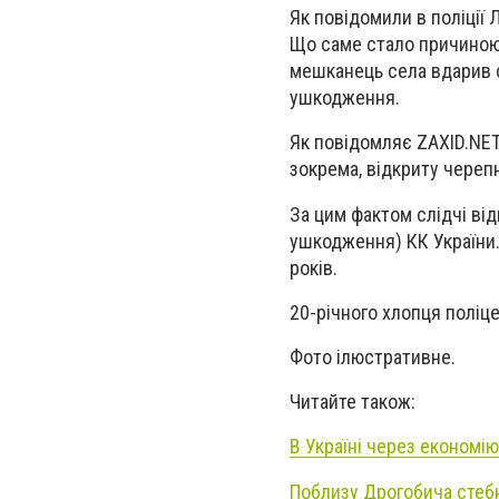
Як повідомили в поліції
Що саме стало причиною 
мешканець села вдарив с
ушкодження.
Як повідомляє ZAXID.NET,
зокрема, відкриту череп
За цим фактом слідчі ві
ушкодження) КК України.
років.
20-річного хлопця поліц
Фото ілюстративне.
Читайте також:
В Україні через економію
Поблизу Дрогобича стеб