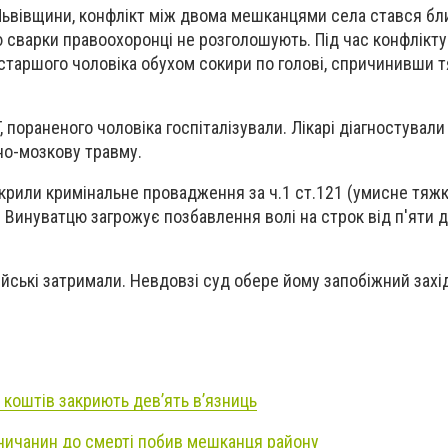
 Львівщини, конфлікт між двома мешканцями села стався бли
сварки правоохоронці не розголошують. Під час конфлікту
таршого чоловіка обухом сокири по голові, спричинивши тя
 пораненого чоловіка госпіталізували. Лікарі діагностували 
но-мозкову травму.
дкрили кримінальне провадження за ч.1 ст.121 (умисне тяжк
 Винуватцю загрожує позбавлення волі на строк від п'яти 
ейські затримали. Невдовзі суд обере йому запобіжний захі
 коштів закриють дев’ять в’язниць
ничанин до смерті побив мешканця району