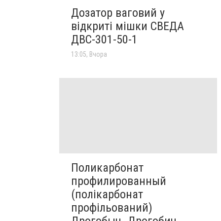
Дозатор ваговий у
відкриті мішки СВЕДА
ДВС-301-50-1
13:05, Вчора
Поликарбонат
профилированный
(полікарбонат
профільований)
Дрогобыч. Дрогобич