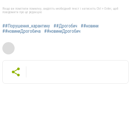
Якщо ви помітили помилку, виділіть необхідний текст і натисніть Ctrl + Enter, щоб
повідомити про це редакцію
##Порушення_карантину
##Дрогобич
##новини
##новиниДрогобича
##новиниДрогобич