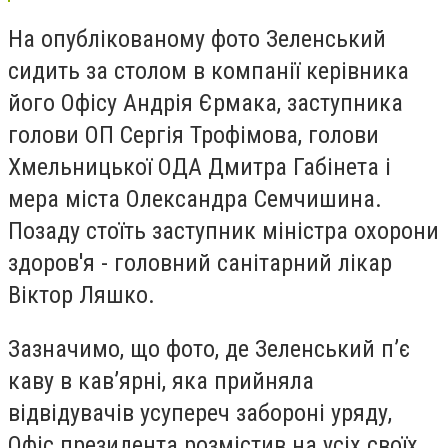
На опублікованому фото Зеленський
сидить за столом в компанії керівника
його Офісу Андрія Єрмака, заступника
голови ОП Сергія Трофімова, голови
Хмельницької ОДА Дмитра Габінета і
мера міста Олександра Семчишина.
Позаду стоїть заступник міністра охорони
здоров'я - головний санітарний лікар
Віктор Ляшко.
Зазначимо, що фото, де Зеленський п’є
каву в кав’ярні, яка прийняла
відвідувачів усупереч забороні уряду,
Офіс президента розмістив на усіх своїх