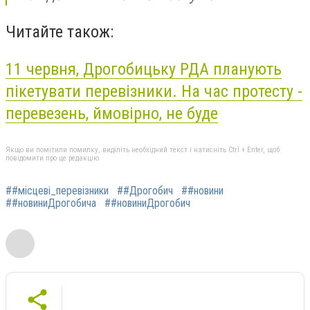
Читайте також:
11 червня, Дрогобицьку РДА планують
пікетувати перевізники. На час протесту -
перевезень, ймовірно, не буде
Якщо ви помітили помилку, виділіть необхідний текст і натисніть Ctrl + Enter, щоб
повідомити про це редакцію
##місцеві_перевізники
##Дрогобич
##новини
##новиниДрогобича
##новиниДрогобич