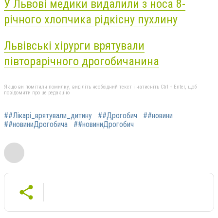
У Львові медики видалили з носа 8-
річного хлопчика рідкісну пухлину
Львівські хірурги врятували
півторарічного дрогобичанина
Якщо ви помітили помилку, виділіть необхідний текст і натисніть Ctrl + Enter, щоб
повідомити про це редакцію
##Лікарі_врятували_дитину
##Дрогобич
##новини
##новиниДрогобича
##новиниДрогобич