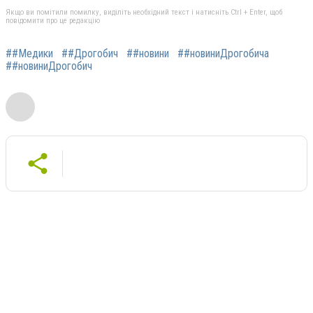
Якщо ви помітили помилку, виділіть необхідний текст і натисніть Ctrl + Enter, щоб
повідомити про це редакцію
##Медики
##Дрогобич
##новини
##новиниДрогобича
##новиниДрогобич