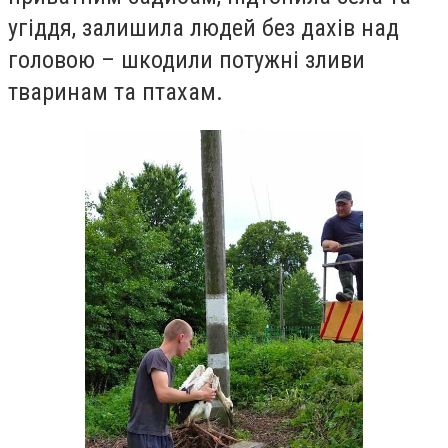
угіддя, залишила людей без дахів над
головою – шкодили потужні зливи
тваринам та птахам.