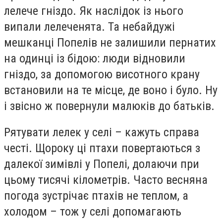
лелече гніздо. Як наслідок із нього
випали лелеченята. Та небайдужі
мешканці Попелів не залишили пернатих
на одинці із бідою: люди відновили
гніздо, за допомогою висотного крану
встановили на те місце, де воно і було. Ну
і звісно ж повернули малюків до батьків.
Рятувати лелек у селі – кажуть справа
честі. Щороку ці птахи повертаються з
далекої зимівлі у Попелі, долаючи при
цьому тисячі кілометрів. Часто весняна
погода зустрічає птахів не теплом, а
холодом – тож у селі допомагають