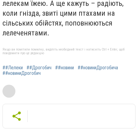
лелекам їжею. А ще кажуть – радіють,
коли гнізда, звиті цими птахами на
сільських обійстях, поповнюються
лелеченятами.
Якщо ви помітили помилку, виділіть необхідний текст і натисніть Ctrl + Enter, щоб
повідомити про це редакцію
##Лелеки
##Дрогобич
##новини
##новиниДрогобича
##новиниДрогобич