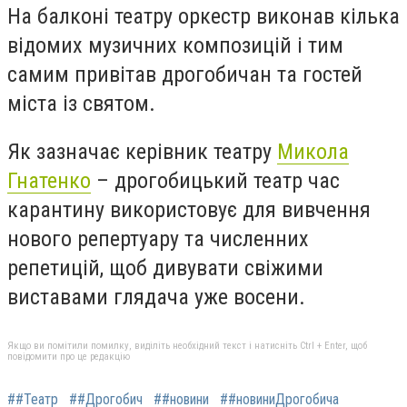
На балконі театру оркестр виконав кілька
відомих музичних композицій і тим
самим привітав дрогобичан та гостей
міста із святом.
Як зазначає керівник театру
Микола
Гнатенко
– дрогобицький театр час
карантину використовує для вивчення
нового репертуару та численних
репетицій, щоб дивувати свіжими
виставами глядача уже восени.
Якщо ви помітили помилку, виділіть необхідний текст і натисніть Ctrl + Enter, щоб
повідомити про це редакцію
##Театр
##Дрогобич
##новини
##новиниДрогобича